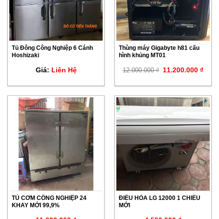
Tủ Đông Công Nghiệp 6 Cánh
Thùng máy Gigabyte h81 cấu
Hoshizaki
hình khủng MT01
Giá
Giá
Giá:
Liên Hệ
12.000.000
₫
11.200.000
₫
gốc
hiện
là:
tại
12.000.000 ₫.
là:
11.2
TỦ CƠM CÔNG NGHIỆP 24
ĐIỀU HÒA LG 12000 1 CHIỀU
KHAY MỚI 99,9%
MỚI