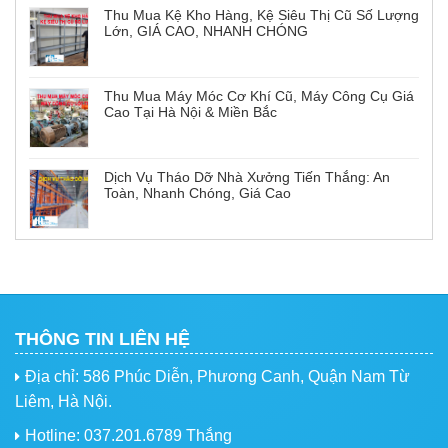
Thu Mua Kệ Kho Hàng, Kệ Siêu Thị Cũ Số Lượng
Lớn, GIÁ CAO, NHANH CHÓNG
Thu Mua Máy Móc Cơ Khí Cũ, Máy Công Cụ Giá
Cao Tại Hà Nội & Miền Bắc
Dịch Vụ Tháo Dỡ Nhà Xưởng Tiến Thắng: An
Toàn, Nhanh Chóng, Giá Cao
THÔNG TIN LIÊN HỆ
Địa chỉ: 586 Phúc Diễn, Phương Canh, Quận Nam Từ
Liêm, Hà Nội.
Hotline: 037.201.6789 Thắng