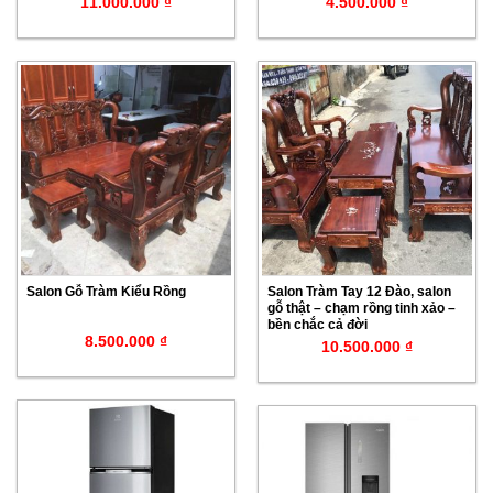
11.000.000
₫
4.500.000
₫
Salon Gỗ Tràm Kiểu Rồng
Salon Tràm Tay 12 Đào, salon
gỗ thật – chạm rồng tinh xảo –
bền chắc cả đời
8.500.000
₫
10.500.000
₫