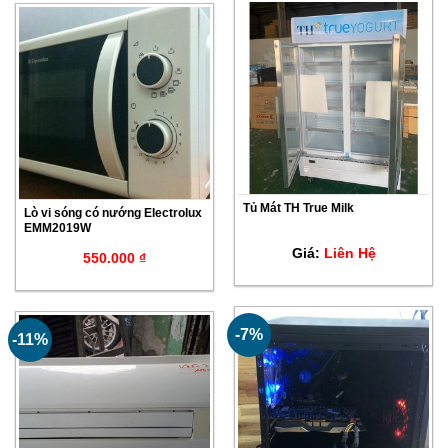
Tủ Mát TH True Milk
Lò vi sóng có nướng Electrolux
EMM2019W
Giá:
Liên Hệ
550.000
₫
-7%
-11%