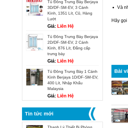
Tủ Đông Trưng Bày Berjaya
Và nh
3D/DF-SM-EV, 3 Cánh
Kính, 1351 Lít, Cũ, Hàng
Lướt
Hãy gọi 
Giá:
Liên Hệ
Tủ Đông Trưng Bày Berjaya
2D/DF-SM-EV, 2 Cánh
Kính, 876 Lít, Đẳng cấp
trưng bày
Giá:
Liên Hệ
Bài v
Tủ Đông Trưng Bày 1 Cánh
Kính Berjaya 1D/DF-SM-EV,
400 Lít, Nhập Khẩu
Malaysia
Giá:
Liên Hệ
Tin tức mới
Thanh Lý Thiết Bị Phòng