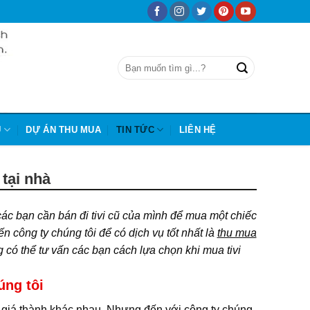
Ũ
DỰ ÁN THU MUA
TIN TỨC
LIÊN HỆ
 tại nhà
các bạn cần bán đi tivi cũ của mình để mua một chiếc
n công ty chúng tôi để có dịch vụ tốt nhất là
thu mua
g có thể tư vấn các bạn cách lựa chọn khi mua tivi
úng tôi
ều giá thành khác nhau. Nhưng đến với công ty chúng