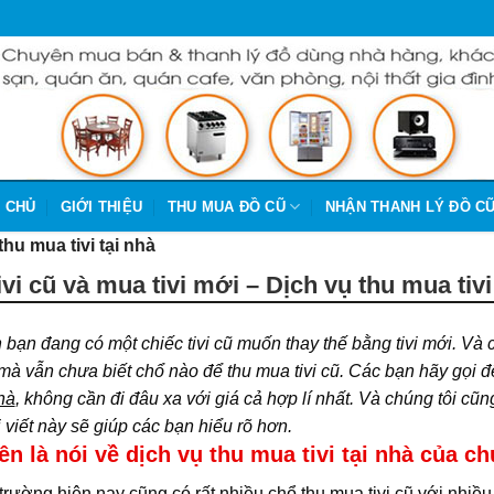
 CHỦ
GIỚI THIỆU
THU MUA ĐỒ CŨ
NHẬN THANH LÝ ĐỒ C
thu mua tivi tại nhà
ivi cũ và mua tivi mới – Dịch vụ thu mua tivi
 bạn đang có một chiếc tivi cũ muốn thay thế bằng tivi mới. Và 
 mà vẫn chưa biết chổ nào để thu mua tivi cũ. Các bạn hãy gọi đế
nhà
, không cần đi đâu xa với giá cả hợp lí nhất. Và chúng tôi cũn
 viết này sẽ giúp các bạn hiểu rõ hơn.
ên là nói về dịch vụ thu mua tivi tại nhà của ch
 trường hiện nay cũng có rất nhiều chổ thu mua tivi cũ với nhi