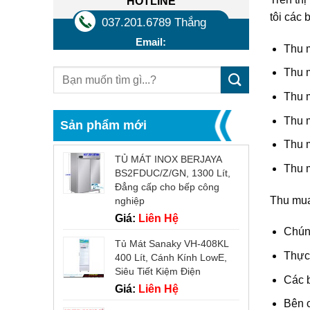
HOTLINE
tôi các 
037.201.6789 Thắng
Email:
Thu 
Thu m
Thu m
Thu m
Sản phẩm mới
Thu m
TỦ MÁT INOX BERJAYA
Thu m
BS2FDUC/Z/GN, 1300 Lít,
Đẳng cấp cho bếp công
Thu mua 
nghiệp
Giá:
Liên Hệ
Chúng
Tủ Mát Sanaky VH-408KL
Thực 
400 Lít, Cánh Kính LowE,
Siêu Tiết Kiệm Điện
Các b
Giá:
Liên Hệ
Bên c