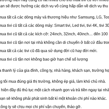
bạn sẽ được hưởng các dịch vụ vô cùng hấp dẫn về dịch vụ thu m
mua tất cả các dòng máy và thương hiệu như Samsung, LG, Tos
ua tivi cũ tất cả các dòng máy: Smart tivi, Led tivi, tivi 4K, t
ua tivi cũ tất cả các kích cỡ: 24inch, 32inch, 40inch… đến 100 
ua tivi cũ tận nơi tại nhà không cần di chuyển ở bất cứ đâu tro
ua tất cả các tivi cũ đã qua sử dụng đời cũ hay đời mới.
ua tivi cũ tận nơi không bao giờ hạn chế số lượng
thanh lý của gia đình, công ty, nhà hàng, khách sạn, trường họ
 tôi mua đúng giá thị trường, không ép giá, làm khó chủ nhà.
hiện đầy đủ thủ tục một cách nhanh gọn và trả tiền ngay tại nh
ạn sẽ không phải phát sinh bất kì một khoản chi phí nào khác.
ông ty sẽ chịu mọi chi phí vận chuyển, tháo gỡ.