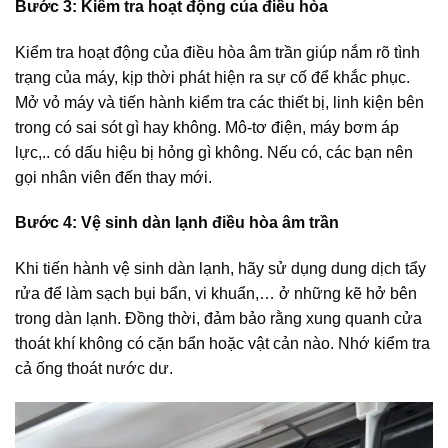
Bước 3: Kiểm tra hoạt động của điều hòa
Kiểm tra hoạt động của điều hòa âm trần giúp nắm rõ tình
trạng của máy, kịp thời phát hiện ra sự cố để khắc phục.
Mở vỏ máy và tiến hành kiểm tra các thiết bị, linh kiện bên
trong có sai sót gì hay không. Mô-tơ điện, máy bơm áp
lực,.. có dấu hiệu bị hỏng gì không. Nếu có, các bạn nên
gọi nhân viên đến thay mới.
Bước 4: Vệ sinh dàn lạnh điều hòa âm trần
Khi tiến hành vệ sinh dàn lạnh, hãy sử dụng dung dịch tẩy
rửa để làm sạch bụi bẩn, vi khuẩn,… ở những kẽ hở bên
trong dàn lạnh. Đồng thời, đảm bảo rằng xung quanh cửa
thoát khí không có cặn bẩn hoặc vật cản nào. Nhớ kiểm tra
cả ống thoát nước dư.