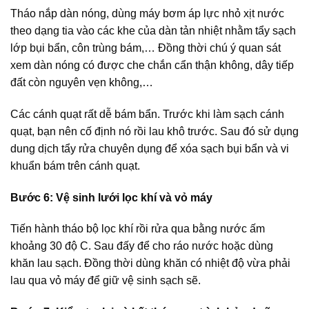
Tháo nắp dàn nóng, dùng máy bơm áp lực nhỏ xịt nước
theo dạng tia vào các khe của dàn tản nhiệt nhằm tẩy sạch
lớp bụi bẩn, côn trùng bám,… Đồng thời chú ý quan sát
xem dàn nóng có được che chắn cẩn thận không, dây tiếp
đất còn nguyên vẹn không,…
Các cánh quạt rất dễ bám bẩn. Trước khi làm sạch cánh
quạt, bạn nên cố định nó rồi lau khô trước. Sau đó sử dụng
dung dịch tẩy rửa chuyên dụng để xóa sạch bụi bẩn và vi
khuẩn bám trên cánh quạt.
Bước 6: Vệ sinh lưới lọc khí và vỏ máy
Tiến hành tháo bộ lọc khí rồi rửa qua bằng nước ấm
khoảng 30 độ C. Sau đấy để cho ráo nước hoặc dùng
khăn lau sạch. Đồng thời dùng khăn có nhiệt độ vừa phải
lau qua vỏ máy để giữ vệ sinh sạch sẽ.