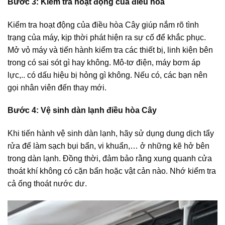
Bước 3: Kiểm tra hoạt động của điều hòa
Kiểm tra hoạt động của điều hòa Cây giúp nắm rõ tình
trạng của máy, kịp thời phát hiện ra sự cố để khắc phục.
Mở vỏ máy và tiến hành kiểm tra các thiết bị, linh kiện bên
trong có sai sót gì hay không. Mô-tơ điện, máy bơm áp
lực,.. có dấu hiệu bị hỏng gì không. Nếu có, các bạn nên
gọi nhân viên đến thay mới.
Bước 4: Vệ sinh dàn lạnh điều hòa Cây
Khi tiến hành vệ sinh dàn lạnh, hãy sử dụng dung dịch tẩy
rửa để làm sạch bụi bẩn, vi khuẩn,… ở những kẽ hở bên
trong dàn lạnh. Đồng thời, đảm bảo rằng xung quanh cửa
thoát khí không có cặn bẩn hoặc vật cản nào. Nhớ kiểm tra
cả ống thoát nước dư.