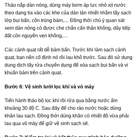
Tháo nắp dàn nóng, dùng máy bơm áp lực nhỏ xịt nước
theo dạng tia vào các khe của dàn tản nhiệt nhằm tẩy sạch
lớp bụi bẩn, côn trùng bám,… Đồng thời chú ý quan sát
xem dàn nóng có được che chắn cẩn thận không, dây tiếp
đất còn nguyên vẹn không,…
Các cánh quạt rất dễ bám bẩn. Trước khi làm sạch cánh
quạt, bạn nên cố định nó rồi lau khô trước. Sau đó sử dụng
dung dịch tẩy rửa chuyên dụng để xóa sạch bụi bẩn và vi
khuẩn bám trên cánh quạt.
Bước 6: Vệ sinh lưới lọc khí và vỏ máy
Tiến hành tháo bộ lọc khí rồi rửa qua bằng nước ấm
khoảng 30 độ C. Sau đấy để cho ráo nước hoặc dùng
khăn lau sạch. Đồng thời dùng khăn có nhiệt độ vừa phải
lau qua vỏ máy để giữ vệ sinh sạch sẽ.