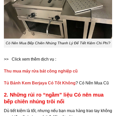
Có Nên Mua Bếp Chiên Nhúng Thanh Lý Để Tiết Kiệm Chi Phí?
>> Click xem thêm dịch vụ :
Thu mua máy rửa bát công nghiệp cũ
Tủ Bánh Kem Berjaya Có Tốt Không
? Có Nên Mua Cũ
2. Những rủi ro “ngầm” liệu Có nên mua
bếp chiên nhúng trôi nổi
Dù tiết kiệm là tốt, nhưng nếu bạn mua hàng trao tay không