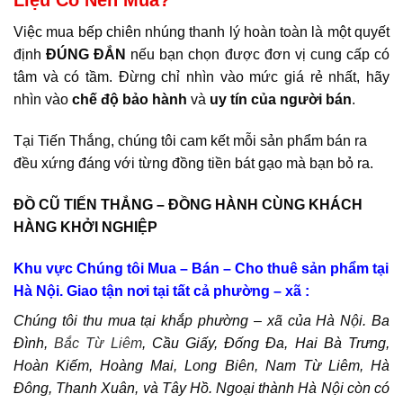
Liệu Có Nên Mua?
Việc mua bếp chiên nhúng thanh lý hoàn toàn là một quyết
định
ĐÚNG ĐẮN
nếu bạn chọn được đơn vị cung cấp có
tâm và có tầm. Đừng chỉ nhìn vào mức giá rẻ nhất, hãy
nhìn vào
chế độ bảo hành
và
uy tín của người bán
.
Tại Tiến Thắng, chúng tôi cam kết mỗi sản phẩm bán ra
đều xứng đáng với từng đồng tiền bát gạo mà bạn bỏ ra.
ĐỒ CŨ TIẾN THẮNG – ĐỒNG HÀNH CÙNG KHÁCH
HÀNG KHỞI NGHIỆP
Khu vực Chúng tôi Mua – Bán – Cho thuê sản phẩm tại
Hà Nội. Giao tận nơi tại tất cả phường – xã :
Chúng tôi thu mua tại khắp phường – xã của Hà Nội. Ba
Đình,
Bắc Từ Liêm
, Cầu Giấy, Đống Đa, Hai Bà Trưng,
Hoàn Kiếm, Hoàng Mai, Long Biên, Nam Từ Liêm, Hà
Đông, Thanh Xuân, và Tây Hồ. Ngoại thành Hà Nội còn có