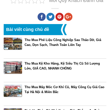
Mời Quý Khách Đánh Giá
Bài viết cùng chủ đề
Thu Mua Phế Liệu Công Nghiệp Sau Tháo Dỡ, Giá
Cao, Dọn Sạch, Thanh Toán Liền Tay
Thu Mua Kệ Kho Hàng, Kệ Siêu Thị Cũ Số Lượng
Lớn, GIÁ CAO, NHANH CHÓNG
Thu Mua Máy Móc Cơ Khí Cũ, Máy Công Cụ Giá Cao
Tại Hà Nội & Miền Bắc