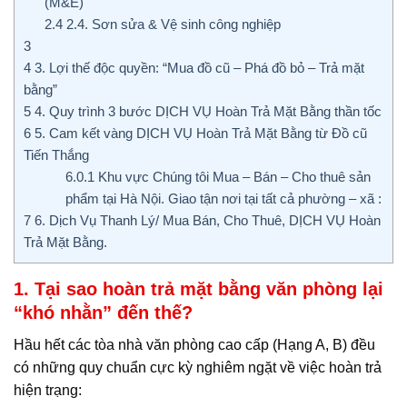
(M&E)
2.4
2.4. Sơn sửa & Vệ sinh công nghiệp
3
4
3. Lợi thế độc quyền: “Mua đồ cũ – Phá đồ bỏ – Trả mặt
bằng”
5
4. Quy trình 3 bước DỊCH VỤ Hoàn Trả Mặt Bằng thần tốc
6
5. Cam kết vàng DỊCH VỤ Hoàn Trả Mặt Bằng từ Đồ cũ
Tiến Thắng
6.0.1
Khu vực Chúng tôi Mua – Bán – Cho thuê sản
phẩm tại Hà Nội. Giao tận nơi tại tất cả phường – xã :
7
6. Dịch Vụ Thanh Lý/ Mua Bán, Cho Thuê, DỊCH VỤ Hoàn
Trả Mặt Bằng.
1. Tại sao hoàn trả mặt bằng văn phòng lại
“khó nhằn” đến thế?
Hầu hết các tòa nhà văn phòng cao cấp (Hạng A, B) đều
có những quy chuẩn cực kỳ nghiêm ngặt về việc hoàn trả
hiện trạng: