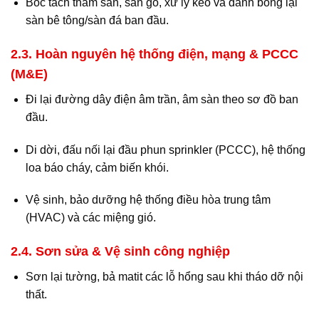
Bóc tách thảm sàn, sàn gỗ, xử lý keo và đánh bóng lại
sàn bê tông/sàn đá ban đầu.
2.3. Hoàn nguyên hệ thống điện, mạng & PCCC
(M&E)
Đi lại đường dây điện âm trần, âm sàn theo sơ đồ ban
đầu.
Di dời, đấu nối lại đầu phun sprinkler (PCCC), hệ thống
loa báo cháy, cảm biến khói.
Vệ sinh, bảo dưỡng hệ thống điều hòa trung tâm
(HVAC) và các miệng gió.
2.4. Sơn sửa & Vệ sinh công nghiệp
Sơn lại tường, bả matit các lỗ hổng sau khi tháo dỡ nội
thất.