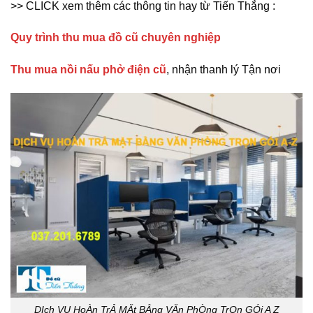
>> CLICK xem thêm các thông tin hay từ Tiến Thắng :
Quy trình thu mua đồ cũ chuyên nghiệp
Thu mua nồi nấu phở điện cũ
, nhận thanh lý Tận nơi
DỊch VỤ HoÀn TrẢ MẶt BẰng VĂn PhÒng TrỌn GÓi A Z