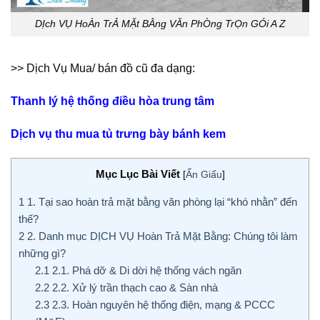
DỊch VỤ HoÀn TrẢ MẶt BẰng VĂn PhÒng TrỌn GÓi A Z
>> Dịch Vụ Mua/ bán đồ cũ đa dạng:
Thanh lý hệ thống điều hòa trung tâm
Dịch vụ thu mua tủ trưng bày bánh kem
Mục Lục Bài Viết
[
Ẩn Giấu
]
1
1. Tại sao hoàn trả mặt bằng văn phòng lại “khó nhằn” đến
thế?
2
2. Danh mục DỊCH VỤ Hoàn Trả Mặt Bằng: Chúng tôi làm
những gì?
2.1
2.1. Phá dỡ & Di dời hệ thống vách ngăn
2.2
2.2. Xử lý trần thạch cao & Sàn nhà
2.3
2.3. Hoàn nguyên hệ thống điện, mạng & PCCC