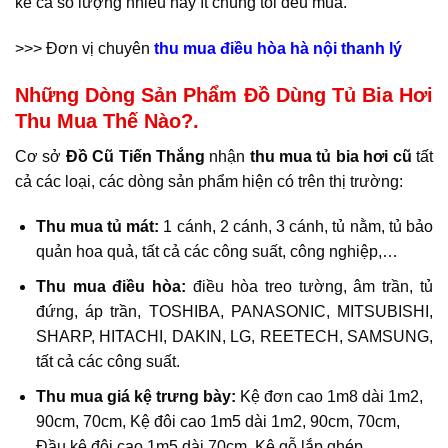
kể cả số lượng nhiều hay ít chúng tôi đều mua.
>>> Đơn vị chuyên
thu mua điều hòa hà nội thanh lý
Những Dòng Sản Phẩm Đồ Dùng Tủ Bia Hơi
Thu Mua Thế Nào?.
Cơ sở
Đồ Cũ Tiến Thắng
nhận
thu mua tủ bia hơi cũ
tất
cả các loại, các dòng sản phẩm hiện có trên thị trường:
Thu mua tủ mát:
1 cánh, 2 cánh, 3 cánh, tủ nằm, tủ bảo
quản hoa quả,
tất cả các công suất, công nghiệp,…
Thu mua điều hòa:
điều hòa treo tường, âm trần, tủ
đứng, áp trần, TOSHIBA, PANASONIC, MITSUBISHI,
SHARP, HITACHI, DAKIN, LG, REETECH, SAMSUNG,
tất cả các công suất.
Thu mua giá kệ trưng bày:
Kệ đơn cao 1m8 dài 1m2,
90cm, 70cm, Kệ đôi cao 1m5 dài 1m2, 90cm, 70cm,
Đầu kệ đôi cao 1m5 dài 70cm, Kệ gỗ lắp ghép.