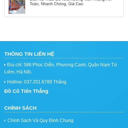
Toàn, Nhanh Chóng, Giá Cao
THÔNG TIN LIÊN HỆ
Địa chỉ: 586 Phúc Diễn, Phương Canh, Quận Nam Từ
Liêm, Hà Nội.
Hotline: 037.201.6789 Thắng
Đồ Cũ Tiến Thắng
CHÍNH SÁCH
Chính Sách Và Quy Định Chung