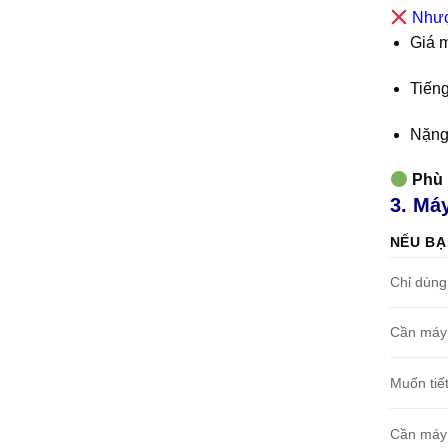
Nhượ
Giá 
Tiếng
Nặng
Phù 
3. Má
NẾU B
Chỉ dùng 
Cần máy 
Muốn tiết
Cần máy 