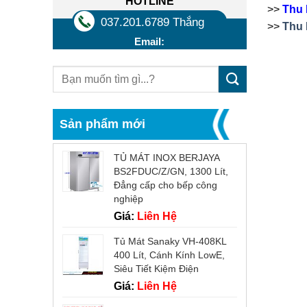
HOTLINE
>>
Thu 
037.201.6789 Thắng
>>
Thu 
Email:
Sản phẩm mới
TỦ MÁT INOX BERJAYA
BS2FDUC/Z/GN, 1300 Lít,
Đẳng cấp cho bếp công
nghiệp
Giá:
Liên Hệ
Tủ Mát Sanaky VH-408KL
400 Lít, Cánh Kính LowE,
Siêu Tiết Kiệm Điện
Giá:
Liên Hệ