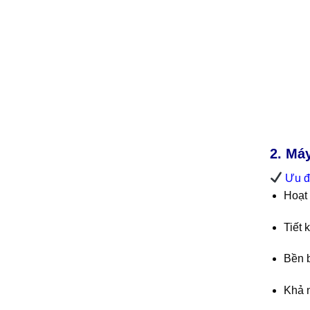
2. Má
Ưu đ
Hoạt 
Tiết 
Bền b
Khả n