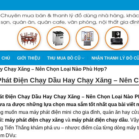
 CHỦ
GIỚI THIỆU
THU MUA ĐỒ CŨ
NHẬN THANH LÝ ĐỒ C
ay Chạy Xăng – Nên Chọn Loại Nào Phù Hợp?
hát Điện Chạy Dầu Hay Chạy Xăng – Nên 
át Điện Chạy Dầu Hay Chạy Xăng – Nên Chọn Loại Nào 
a ra được những lựa chọn mua sắm tốt nhất qua bài viết 
g muốn mua máy phát điện mini cho gia đình, quán ăn hay cửa 
ất:
máy phát điện chạy xăng
và
máy phát điện chạy dầu
. Vậ
g Tiến Thắng khám phá ưu – nhược điểm của từng dòng máy tro
êm DVu: