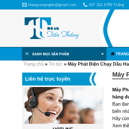
Skip
thangcongnghe@gmail.com
037.201.6789 Thắng
to
content
TRANG
DANH MỤC SẢN PHẨM
Trang chủ
»
Tin tức
»
Máy Phát Điện Chạy Dầu H
Máy P
Liên hệ trực tuyến
Máy Ph
hàng đư
Bạn đan
biến nh
Hãy cùn
Xem th