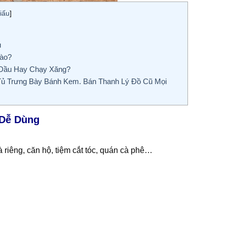
iấu
]
u
ào?
 Dầu Hay Chạy Xăng?
 Tủ Trưng Bày Bánh Kem. Bán Thanh Lý Đồ Cũ Mọi
 Dễ Dùng
 riêng, căn hộ, tiệm cắt tóc, quán cà phê…