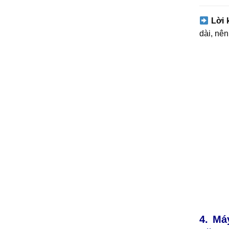
Lời 
dài, nên
4. Má