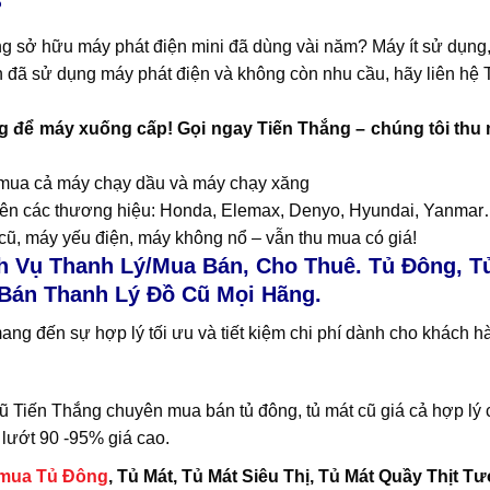
?
g sở hữu máy phát điện mini đã dùng vài năm? Máy ít sử dụng
đã sử dụng máy phát điện và không còn nhu cầu, hãy liên hệ Ti
 để máy xuống cấp! Gọi ngay Tiến Thắng – chúng tôi thu mu
mua cả máy chạy dầu và máy chạy xăng
ên các thương hiệu: Honda, Elemax, Denyo, Hyundai, Yanma
ũ, máy yếu điện, máy không nổ – vẫn thu mua có giá!
ch Vụ Thanh Lý/Mua Bán, Cho Thuê. Tủ Đông, Tủ
Bán Thanh Lý Đồ Cũ Mọi Hãng.
g đến sự hợp lý tối ưu và tiết kiệm chi phí dành cho khách hà
 Tiến Thắng chuyên mua bán tủ đông, tủ mát cũ giá cả hợp lý 
lướt 90 -95% giá cao.
mua Tủ Đông
, Tủ Mát, Tủ Mát Siêu Thị, Tủ Mát Quầy Thịt 