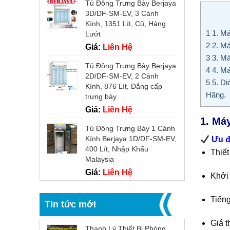
Tủ Đông Trưng Bày Berjaya
3D/DF-SM-EV, 3 Cánh
Kính, 1351 Lít, Cũ, Hàng
1
1. Má
Lướt
2
2. Má
Giá:
Liên Hệ
3
3. Má
Tủ Đông Trưng Bày Berjaya
4
4. Má
2D/DF-SM-EV, 2 Cánh
5
5. Dị
Kính, 876 Lít, Đẳng cấp
Hãng.
trưng bày
Giá:
Liên Hệ
1. Má
Tủ Đông Trưng Bày 1 Cánh
Kính Berjaya 1D/DF-SM-EV,
Ưu đ
400 Lít, Nhập Khẩu
Thiết
Malaysia
Giá:
Liên Hệ
Khởi 
Tiến
Tin tức mới
Giá t
Thanh Lý Thiết Bị Phòng