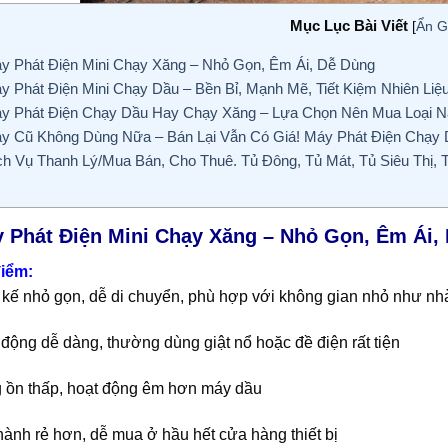
Mục Lục Bài Viết
[
Ẩn G
y Phát Điện Mini Chạy Xăng – Nhỏ Gọn, Êm Ái, Dễ Dùng
y Phát Điện Mini Chạy Dầu – Bền Bỉ, Mạnh Mẽ, Tiết Kiệm Nhiên Liệ
y Phát Điện Chạy Dầu Hay Chạy Xăng – Lựa Chọn Nên Mua Loại N
y Cũ Không Dùng Nữa – Bán Lại Vẫn Có Giá! Máy Phát Điện Chạy
ch Vụ Thanh Lý/Mua Bán, Cho Thuê. Tủ Đông, Tủ Mát, Tủ Siêu Thị,
y Phát Điện Mini Chạy Xăng – Nhỏ Gọn, Êm Ái,
iểm:
 kế nhỏ gọn, dễ di chuyển, phù hợp với không gian nhỏ như nhà
động dễ dàng, thường dùng giật nổ hoặc đề điện rất tiện
g ồn thấp, hoạt động êm hơn máy dầu
hành rẻ hơn, dễ mua ở hầu hết cửa hàng thiết bị