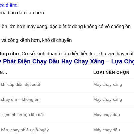
c điểm:
mua ban đầu cao hơn
 ồn lớn hơn máy xăng, đặc biệt ở dòng không có vỏ chống ồn
 và cồng kềnh hơn, khó di chuyển
hợp cho:
Cơ sở kinh doanh cần điện liên tục, khu vực hay mất
y Phát Điện Chạy Dầu Hay Chạy Xăng – Lựa Ch
ẠN…
LOẠI NÊN CHỌN
khi cúp điện đột xuất
Máy chạy xăng
chạy êm – không ồn
Máy chạy xăng
 kiệm nhiên liệu lâu dài
Máy chạy dầu
bền, chạy nhiều giờ/ngày
Máy chạy dầu