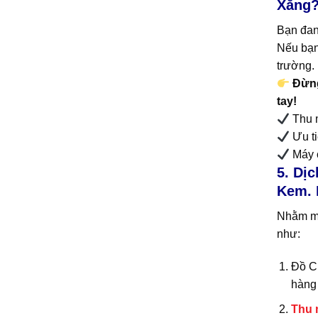
Xăng
Bạn đan
Nếu bạn 
trường.
Đừng
tay!
Thu 
Ưu ti
Máy c
5. Dị
Kem. 
Nhằm man
như:
Đồ Cũ
hàng 
Thu 