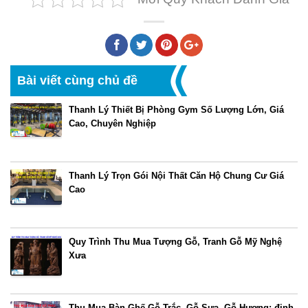
Bài viết cùng chủ đề
Thanh Lý Thiết Bị Phòng Gym Số Lượng Lớn, Giá
Cao, Chuyên Nghiệp
Thanh Lý Trọn Gói Nội Thất Căn Hộ Chung Cư Giá
Cao
Quy Trình Thu Mua Tượng Gỗ, Tranh Gỗ Mỹ Nghệ
Xưa
Thu Mua Bàn Ghế Gỗ Trắc, Gỗ Sưa, Gỗ Hương: định