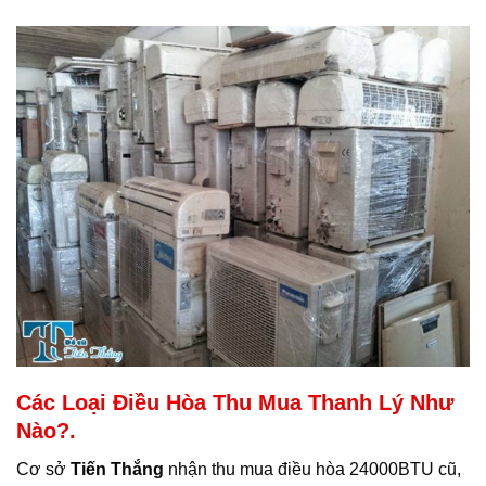
Các Loại Điều Hòa Thu Mua Thanh Lý Như
Nào?.
Cơ sở
Tiến Thắng
nhận thu mua điều hòa 24000BTU cũ,