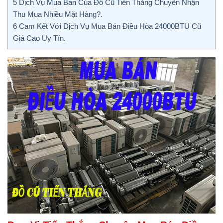
5
Dịch Vụ Mua Bán Của Đồ Cũ Tiến Thắng Chuyên Nhận
Thu Mua Nhiều Mặt Hàng?.
6
Cam Kết Với Dịch Vụ Mua Bán Điều Hòa 24000BTU Cũ
Giá Cao Uy Tín.