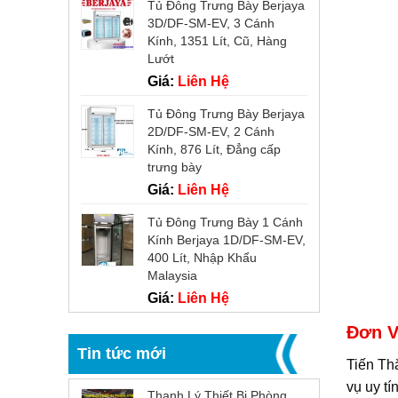
Tủ Đông Trưng Bày Berjaya
3D/DF-SM-EV, 3 Cánh
Kính, 1351 Lít, Cũ, Hàng
Lướt
Giá:
Liên Hệ
Tủ Đông Trưng Bày Berjaya
2D/DF-SM-EV, 2 Cánh
Kính, 876 Lít, Đẳng cấp
trưng bày
Giá:
Liên Hệ
Tủ Đông Trưng Bày 1 Cánh
Kính Berjaya 1D/DF-SM-EV,
400 Lít, Nhập Khẩu
Malaysia
Giá:
Liên Hệ
Đơn V
Tin tức mới
Tiến Th
vụ uy tí
Thanh Lý Thiết Bị Phòng