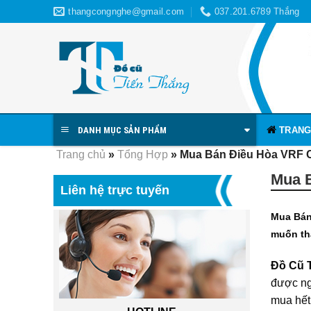
Skip
thangcongnghe@gmail.com
037.201.6789 Thắng
to
content
TRANG
DANH MỤC SẢN PHẨM
Trang chủ
»
Tổng Hợp
»
Mua Bán Điều Hòa VRF C
Mua B
Liên hệ trực tuyến
Mua Bán
muốn th
Đồ Cũ 
được ng
mua hết