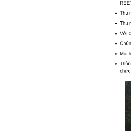
REE
Thu m
Thu m
Với c
Chúng
Mọi h
Thông
chức 