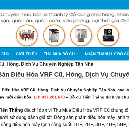
 CHỦ
GIỚI THIỆU
THU MUA ĐỒ CŨ
NHẬN THANH LÝ ĐỒ C
ũ, Hỏng, Dịch Vụ Chuyên Nghiệp Tận Nhà
án Điều Hòa VRF Cũ, Hỏng, Dịch Vụ Chuyê
 Điều Hòa VRF Cũ, Hỏng, Dịch Vụ Chuyên Nghiệp Tận Nhà, các lo
ay mới điều hòa.
LH: 037.201.678
– Đồ cũ Tiến Thắng dịch vụ chu
Tiến Thắng
địa chỉ đơn vị Thu Mua Điều Hòa VRF Cũ chúng tôi m
ười sử dụng đánh giá tốt. Dòng sản phẩm điều hòa máy lạnh tạ
 dòng điều hòa máy lạnh công suất: 1HP, 2HP, 3HP, 4HP, 5HP, 1