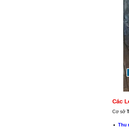
Các L
Cơ sở
Thu 