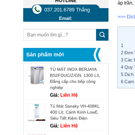
HOTLINE
áp trần
037.201.6789 Thắng
>>> Dị
Email:
1
2
Đơn V
Sản phẩm mới
3
Các L
4
Quy T
TỦ MÁT INOX BERJAYA
5
Dịch 
BS2FDUC/Z/GN, 1300 Lít,
6
Cam K
Đẳng cấp cho bếp công
nghiệp
Giá:
Liên Hệ
Tủ Mát Sanaky VH-408KL
400 Lít, Cánh Kính LowE,
Siêu Tiết Kiệm Điện
Giá:
Liên Hệ