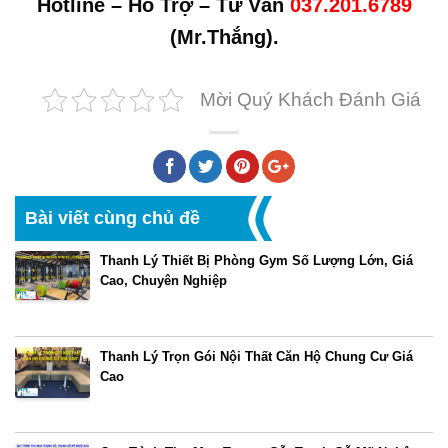
Hotline – Hỗ Trợ – Tư Vấn
037.201.6789
(Mr.Thắng).
Mời Quý Khách Đánh Giá
Bài viết cùng chủ đề
Thanh Lý Thiết Bị Phòng Gym Số Lượng Lớn, Giá
Cao, Chuyên Nghiệp
Thanh Lý Trọn Gói Nội Thất Căn Hộ Chung Cư Giá
Cao