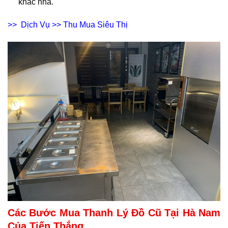
khác nha.
>> Dịch Vụ >>
Thu Mua Siêu Thị
Các Bước Mua Thanh Lý Đồ Cũ Tại Hà Nam
Của Tiến Thắng.