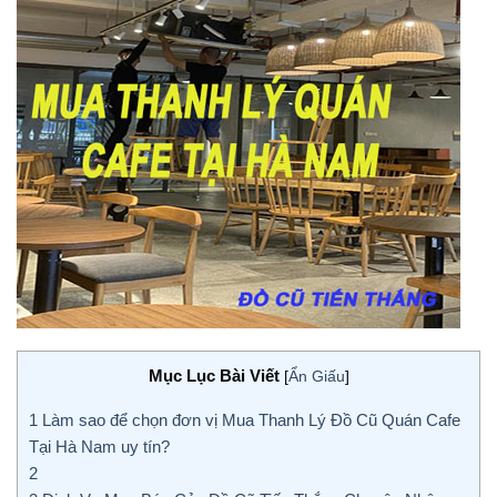
Mục Lục Bài Viết
[
Ẩn Giấu
]
1
Làm sao để chọn đơn vị Mua Thanh Lý Đồ Cũ Quán Cafe
Tại Hà Nam uy tín?
2