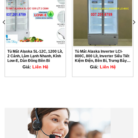
Tủ Mát Alaska SL-12C, 1200 Lít,
Tủ Mát Alaska Inverter LCI-
2 Cánh, Làm Lạnh Nhanh, Kính
800C, 800 Lít, Inverter Siêu Tiết
Low-E, Dàn Đồng Bền Bỉ
Kiệm Điện, Bền Bỉ, Trưng Bày
Rộng
Giá:
Liên Hệ
Giá:
Liên Hệ
Liên hệ trực tuyến