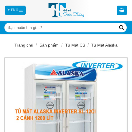
Skip
to
content
/
/
/
Trang chủ
Sản phẩm
Tủ Mát Cũ
Tủ Mát Alaska