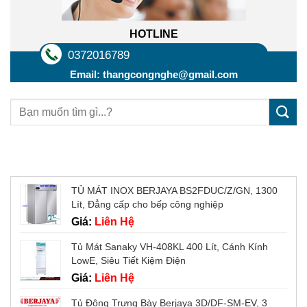
HOTLINE
0372016789
Email:
thangcongnghe@gmail.com
Sản phẩm mới
TỦ MÁT INOX BERJAYA BS2FDUC/Z/GN, 1300
Lít, Đẳng cấp cho bếp công nghiệp
Giá:
Liên Hệ
Tủ Mát Sanaky VH-408KL 400 Lít, Cánh Kính
LowE, Siêu Tiết Kiệm Điện
Giá:
Liên Hệ
Tủ Đông Trưng Bày Berjaya 3D/DF-SM-EV, 3