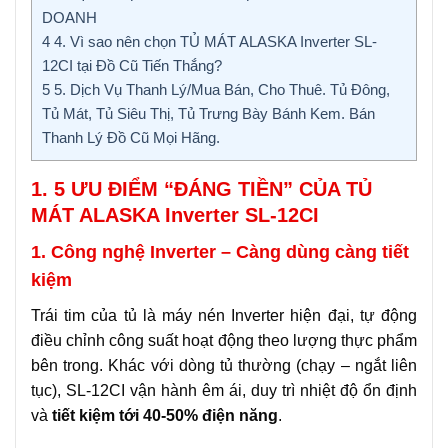
DOANH
4
4. Vì sao nên chọn TỦ MÁT ALASKA Inverter SL-
12CI tại Đồ Cũ Tiến Thắng?
5
5. Dịch Vụ Thanh Lý/Mua Bán, Cho Thuê. Tủ Đông,
Tủ Mát, Tủ Siêu Thị, Tủ Trưng Bày Bánh Kem. Bán
Thanh Lý Đồ Cũ Mọi Hãng.
1. 5 ƯU ĐIỂM “ĐÁNG TIỀN” CỦA TỦ
MÁT ALASKA Inverter SL-12CI
1. Công nghệ Inverter – Càng dùng càng tiết
kiệm
Trái tim của tủ là máy nén Inverter hiện đại, tự động
điều chỉnh công suất hoạt động theo lượng thực phẩm
bên trong. Khác với dòng tủ thường (chạy – ngắt liên
tục), SL-12CI vận hành êm ái, duy trì nhiệt độ ổn định
và
tiết kiệm tới 40-50% điện năng
.