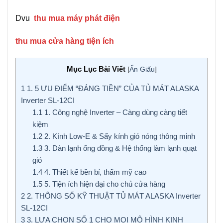
Dvu
thu mua máy phát điện
thu mua cửa hàng tiện ích
Mục Lục Bài Viết
[
Ẩn Giấu
]
1
1. 5 ƯU ĐIỂM “ĐÁNG TIỀN” CỦA TỦ MÁT ALASKA
Inverter SL-12CI
1.1
1. Công nghệ Inverter – Càng dùng càng tiết
kiệm
1.2
2. Kính Low-E & Sấy kính gió nóng thông minh
1.3
3. Dàn lạnh ống đồng & Hệ thống làm lạnh quạt
gió
1.4
4. Thiết kế bền bỉ, thẩm mỹ cao
1.5
5. Tiện ích hiện đại cho chủ cửa hàng
2
2. THÔNG SỐ KỸ THUẬT TỦ MÁT ALASKA Inverter
SL-12CI
3
3. LỰA CHỌN SỐ 1 CHO MỌI MÔ HÌNH KINH