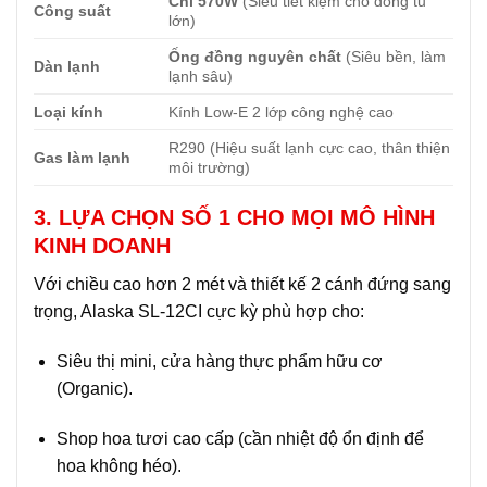
Chỉ 570W
(Siêu tiết kiệm cho dòng tủ
Công suất
lớn)
Ống đồng nguyên chất
(Siêu bền, làm
Dàn lạnh
lạnh sâu)
Loại kính
Kính Low-E 2 lớp công nghệ cao
R290 (Hiệu suất lạnh cực cao, thân thiện
Gas làm lạnh
môi trường)
3. LỰA CHỌN SỐ 1 CHO MỌI MÔ HÌNH
KINH DOANH
Với chiều cao hơn 2 mét và thiết kế 2 cánh đứng sang
trọng, Alaska SL-12CI cực kỳ phù hợp cho:
Siêu thị mini, cửa hàng thực phẩm hữu cơ
(Organic).
Shop hoa tươi cao cấp (cần nhiệt độ ổn định để
hoa không héo).