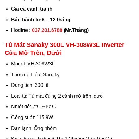
Giá cả cạnh tranh
Bảo hành từ 6 – 12 tháng
Hotline :
037.201.6789
(Mr.Thắng)
Tủ Mát Sanaky 300L VH-308W3L Inverter
Cửa Mở Trên, Dưới
Model: VH-308W3L
Thương hiệu: Sanaky
Dung tích: 300 lít
Loại tủ: Tủ mát đứng 2 cánh mở trên, dưới
Nhiệt độ: 2ºC ~10ºC
Công suất: 115.9W
Dàn lạnh: Ống nhôm
Kích thước: 575 x 610 x 1745mm ( D x R x C )