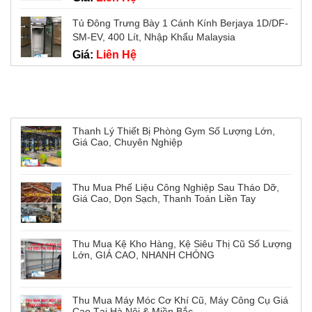
Tủ Đông Trưng Bày 1 Cánh Kính Berjaya 1D/DF-
SM-EV, 400 Lít, Nhập Khẩu Malaysia
Giá:
Liên Hệ
Tin tức mới
Thanh Lý Thiết Bị Phòng Gym Số Lượng Lớn,
Giá Cao, Chuyên Nghiệp
Thu Mua Phế Liệu Công Nghiệp Sau Tháo Dỡ,
Giá Cao, Dọn Sạch, Thanh Toán Liền Tay
Thu Mua Kệ Kho Hàng, Kệ Siêu Thị Cũ Số Lượng
Lớn, GIÁ CAO, NHANH CHÓNG
Thu Mua Máy Móc Cơ Khí Cũ, Máy Công Cụ Giá
Cao Tại Hà Nội & Miền Bắc