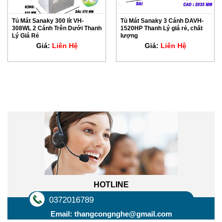
Tủ Mát Sanaky 300 lít VH-
Tủ Mát Sanaky 3 Cánh DAVH-
308WL 2 Cánh Trên Dưới Thanh
1520HP Thanh Lý giá rẻ, chất
Lý Giá Rẻ
lượng
Giá:
Liên Hệ
Giá:
Liên Hệ
Liên hệ trực tuyến
HOTLINE
0372016789
Email:
thangcongnghe@gmail.com