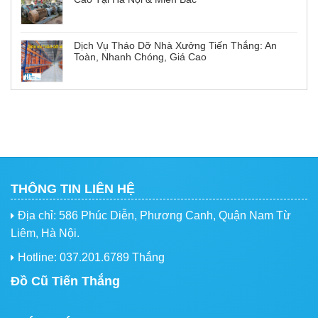
Dịch Vụ Tháo Dỡ Nhà Xưởng Tiến Thắng: An
Toàn, Nhanh Chóng, Giá Cao
THÔNG TIN LIÊN HỆ
Địa chỉ: 586 Phúc Diễn, Phương Canh, Quận Nam Từ
Liêm, Hà Nội.
Hotline: 037.201.6789 Thắng
Đồ Cũ Tiến Thắng