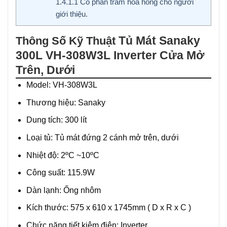
1.4.1.1
Có phần trăm hoa hồng cho người
giới thiệu.
Tủ Mát Sanaky
Thông Số Kỹ Thuật
300L VH-308W3L Inverter Cửa Mở
Trên, Dưới
Model: VH-308W3L
Thương hiệu: Sanaky
Dung tích: 300 lít
Loại tủ: Tủ mát đứng 2 cánh mở trên, dưới
Nhiệt độ: 2ºC ~10ºC
Công suất: 115.9W
Dàn lạnh: Ống nhôm
Kích thước: 575 x 610 x 1745mm ( D x R x C )
Chức năng tiết kiệm điện: Inverter