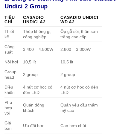
Undici 2 Group
TIÊU
CASADIO
CASADIO UNDICI
CHÍ
UNDICI A2
WD A2
Thiết
Thép không gỉ,
Ốp gỗ sồi, thân sơn
kế
công nghiệp
trắng cao cấp
Công
3.400 – 4.500W
2.800 – 3.300W
suất
Nồi hơi
10,5 lít
10,5 lít
Group
2 group
2 group
head
Điều
4 nút cơ học có
4 nút cơ học có đèn
khiển
đèn LED
LED
Phù
Quán đông
Quán yêu cầu thẩm
hợp
khách
mỹ cao
với
Giá
Ưu đãi hơn
Cao hơn chút
bán