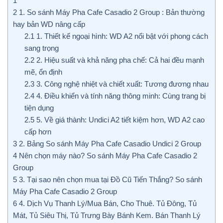
1
2
1. So sánh Máy Pha Cafe Casadio 2 Group : Bản thường
hay bản WD nâng cấp
2.1
1. Thiết kế ngoại hình: WD A2 nổi bật với phong cách
sang trọng
2.2
2. Hiệu suất và khả năng pha chế: Cả hai đều mạnh
mẽ, ổn định
2.3
3. Công nghệ nhiệt và chiết xuất: Tương đương nhau
2.4
4. Điều khiển và tính năng thông minh: Cùng trang bị
tiện dụng
2.5
5. Về giá thành: Undici A2 tiết kiệm hơn, WD A2 cao
cấp hơn
3
2. Bảng So sánh Máy Pha Cafe Casadio Undici 2 Group
4
Nên chọn máy nào? So sánh Máy Pha Cafe Casadio 2
Group
5
3. Tại sao nên chọn mua tại Đồ Cũ Tiến Thắng? So sánh
Máy Pha Cafe Casadio 2 Group
6
4. Dịch Vụ Thanh Lý/Mua Bán, Cho Thuê. Tủ Đông, Tủ
Mát, Tủ Siêu Thị, Tủ Trưng Bày Bánh Kem. Bán Thanh Lý