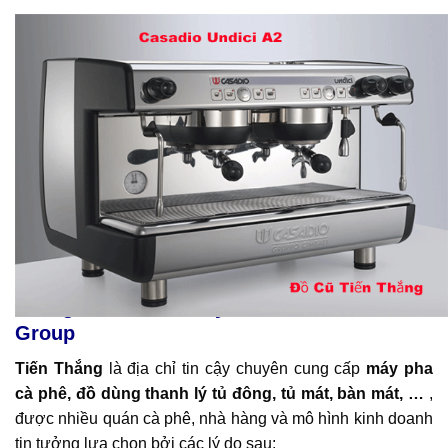
Nên chọn máy nào? So sánh Máy Pha Cafe
Casadio 2 Group
Chọn Casadio Undici A2
nếu bạn cần
một chiếc
máy mạnh mẽ, bền bỉ, hiệu suất cao
và tối ưu chi phí.
Chọn Casadio Undici WD A2
nếu bạn muốn
sự kết
hợp giữa hiệu năng tốt và vẻ ngoài sang trọng.
Phù
hợp với các không gian quán có yêu cầu cao về thiết kế
nội thất.
3. Tại sao nên chọn mua tại Đồ Cũ Tiến
Thắng? So sánh Máy Pha Cafe Casadio 2
Group
Tiến Thắng
là địa chỉ tin cậy chuyên cung cấp
máy pha
cà phê, đồ dùng thanh lý tủ đông, tủ mát, bàn mát, …
,
được nhiều quán cà phê, nhà hàng và mô hình kinh doanh
tin tưởng lựa chọn bởi các lý do sau: