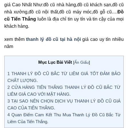
giá Cao Nhất Như:đồ cũ nhà hàng,đồ cũ khách sạn,đồ cũ
nhà xưởng,đồ cũ nội thất,đồ cũ máy móc,đồ gỗ cũ….
Đồ
cũ Tiến Thắng
luôn là địa chỉ tin uy tín và tin cậy của mọi
khách hàng.
xem thêm
thanh lý đồ cũ tại hà nội
giá cao uy tín nhiều
năm
Mục Lục Bài Viết
[
Ẩn Giấu
]
1
THANH LÝ ĐỒ CŨ BẮC TỪ LIÊM GIÁ TỐT ĐẢM BẢO
CHẤT LƯỢNG.
2
CỬA HÀNG TIẾN THẮNG THANH LÝ ĐỒ CŨ BẮC TỪ
LIÊM GIÁ CAO VỚI MẶT HÀNG.
3
TẠI SAO NÊN CHỌN DỊCH VỤ THANH LÝ ĐỒ CŨ GIÁ
CAO CỦA TIẾN THẮNG.
4
Quan Điểm Cam Kết Thu Mua Thanh Lý Đồ Cũ Bắc Từ
Liêm Của Tiến Thắng.