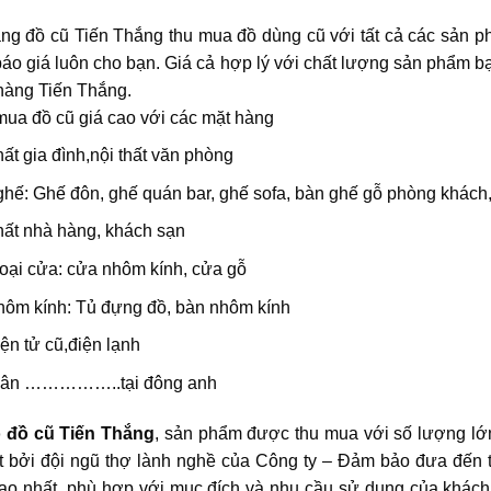
g đồ cũ Tiến Thắng thu mua đồ dùng cũ với tất cả các sản phâ
báo giá luôn cho bạn. Giá cả hợp lý với chất lượng sản phẩm 
 hàng Tiến Thắng.
mua đồ cũ giá cao với các mặt hàng
hất gia đình,nội thất văn phòng
 ghế: Ghế đôn, ghế quán bar, ghế sofa, bàn ghế gỗ phòng khách
hất nhà hàng, khách sạn
oại cửa: cửa nhôm kính, cửa gỗ
ôm kính: Tủ đựng đồ, bàn nhôm kính
ện tử cũ,điện lạnh
vân ……………..tại đông anh
đồ cũ Tiến Thắng
, sản phẩm được thu mua với số lượng lớ
t bởi đội ngũ thợ lành nghề của Công ty – Đảm bảo đưa đến 
ao nhất, phù hợp với mục đích và nhu cầu sử dụng của khách