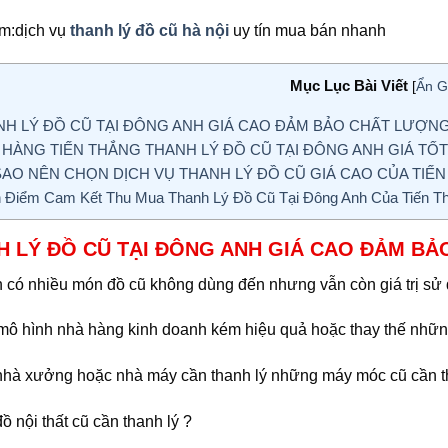
m:dịch vụ
thanh lý đồ cũ hà nội
uy tín mua bán nhanh
Mục Lục Bài Viết
[
Ẩn G
H LÝ ĐỒ CŨ TẠI ĐÔNG ANH GIÁ CAO ĐẢM BẢO CHẤT LƯỢNG
HÀNG TIẾN THẮNG THANH LÝ ĐỒ CŨ TẠI ĐÔNG ANH GIÁ TỐ
SAO NÊN CHỌN DỊCH VỤ THANH LÝ ĐỒ CŨ GIÁ CAO CỦA TIẾN
Điểm Cam Kết Thu Mua Thanh Lý Đồ Cũ Tại Đông Anh Của Tiến Th
H LÝ ĐỒ CŨ TẠI ĐÔNG ANH GIÁ CAO ĐẢM BẢ
 có nhiều món đồ cũ không dùng đến nhưng vẫn còn giá trị sử
mô hình nhà hàng kinh doanh kém hiệu quả hoặc thay thế những
nhà xưởng hoặc nhà máy cần thanh lý những máy móc cũ cần t
ồ nội thất cũ cần thanh lý ?