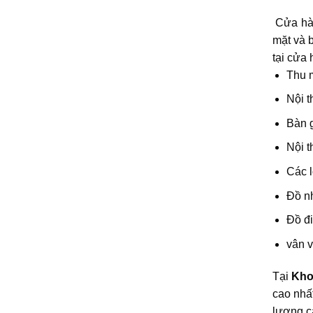
Cửa hàn
mặt và 
tại cửa
Thu 
Nội t
​Bàn
Nội t
Các l
Đồ nh
Đồ đi
vân 
Tại
Kho 
cao nhấ
lượng c