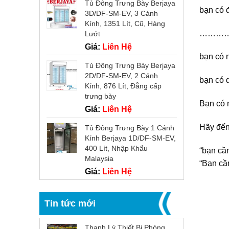
Tủ Đông Trưng Bày Berjaya
bạn có đ
3D/DF-SM-EV, 3 Cánh
Kính, 1351 Lít, Cũ, Hàng
…………
Lướt
Giá:
Liên Hệ
bạn có 
Tủ Đông Trưng Bày Berjaya
2D/DF-SM-EV, 2 Cánh
bạn có 
Kính, 876 Lít, Đẳng cấp
trưng bày
Bạn có 
Giá:
Liên Hệ
Hãy đến
Tủ Đông Trưng Bày 1 Cánh
Kính Berjaya 1D/DF-SM-EV,
400 Lít, Nhập Khẩu
“bạn cần
Malaysia
“Bạn cầ
Giá:
Liên Hệ
Tin tức mới
Thanh Lý Thiết Bị Phòng