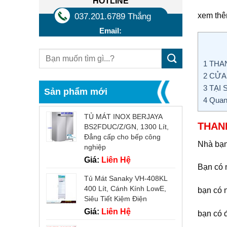
HOTLINE
xem thê
037.201.6789 Thắng
Email:
1
THAN
2
CỬA 
3
TẠI 
Sản phẩm mới
4
Quan 
TỦ MÁT INOX BERJAYA
THAN
BS2FDUC/Z/GN, 1300 Lít,
Đẳng cấp cho bếp công
Nhà bạn
nghiệp
Giá:
Liên Hệ
Bạn có 
Tủ Mát Sanaky VH-408KL
400 Lít, Cánh Kính LowE,
bạn có 
Siêu Tiết Kiệm Điện
Giá:
Liên Hệ
bạn có đ