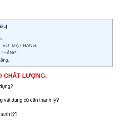
iấu
]
.
T VỚI MẶT HÀNG.
 THẮNG.
ắng.
O CHẤT LƯỢNG.
 dụng?
 vật dụng cũ cần thanh lý?
hanh lý?