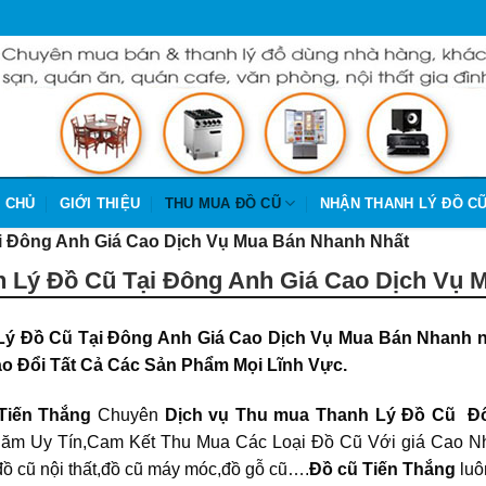
 CHỦ
GIỚI THIỆU
THU MUA ĐỒ CŨ
NHẬN THANH LÝ ĐỒ C
i Đông Anh Giá Cao Dịch Vụ Mua Bán Nhanh Nhất
 Lý Đồ Cũ Tại Đông Anh Giá Cao Dịch Vụ M
Lý Đồ Cũ Tại Đông Anh Giá Cao Dịch Vụ Mua Bán Nhanh n
o Đổi Tất Cả Các Sản Phẩm Mọi Lĩnh Vực.
Tiến Thắng
Chuyên
Dịch vụ Thu mua Thanh
Lý Đồ Cũ Đ
ăm Uy Tín,Cam Kết Thu Mua Các Loại Đồ Cũ Với giá Cao Nh
ồ cũ nội thất,đồ cũ máy móc,đồ gỗ cũ….
Đồ cũ Tiến Thắng
luôn