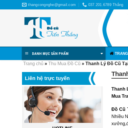
Skip
thangcongnghe@gmail.com
037.201.6789 Thắng
to
content
TRANG
DANH MỤC SẢN PHẨM
Trang chủ
»
Thu Mua Đồ Cũ
»
Thanh Lý Đồ Cũ Tạ
Thanh
Liên hệ trực tuyến
Thanh 
Mua Tra
Đồ Cũ 
Nhiều N
xưởng,đ