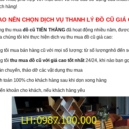
ch hàng!
AO NÊN CHỌN DỊCH VỤ THANH LÝ ĐỒ CŨ GIÁ
ng thu mua
đồ cũ TIẾN THẮNG
đã hoạt động nhiều năm, được 
 chúng tôi khi thực hiện dịch vụ thu mua đồ cũ giá cao:
 tôi mua bán hàng cũ với mọi số lượng: từ số lượngnhỏ đến số
g tôi
thu mua đồ cũ với giá cao tốt nhất
24/24, khi nào bạn gọ
ận chuyển, tháo dỡ các vật dụng thu mua
h toán 100% cho khách hàng sau khi dọn xong hàng
ển khoản cho khách, nếu khách hàng yêu