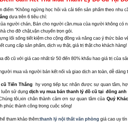
n điểm “Không ngừng học hỏi và cải tiến sản phẩm theo nhu cầ
hắng
dựa trên 6 tiêu chí:
của người chán, Bán cho người cần.mua của người không có n
hà cho đỡ chật,vận chuyển trọn gói.
ựng lối sống tiết kiệm cho cộng đồng và nâng cao ý thức bảo v
t cung cấp sản phẩm, dịch vụ thật, giá trị thật cho khách hàng!
a đồ cũ với giá cao nhất từ 50 đến 80% khấu hao giá trị của s
người mua và người bán kết nối và giao dịch an toàn, dễ dàng tr
 cũ Tiến Thắng
hy vọng tiếp tục nhận được sự quan tâm, hợp 
, luôn sử dụng
dịch vụ mua bán thanh lý đồ cũ tại đông anh g
 tôi,xin chân thành cảm ơn sự quan tâm của
Quý Khá
h phúc thành công trong cuộc sống!
thể tham khảo thêm:
thanh lý nội thất văn phòng
giá cao uy tí