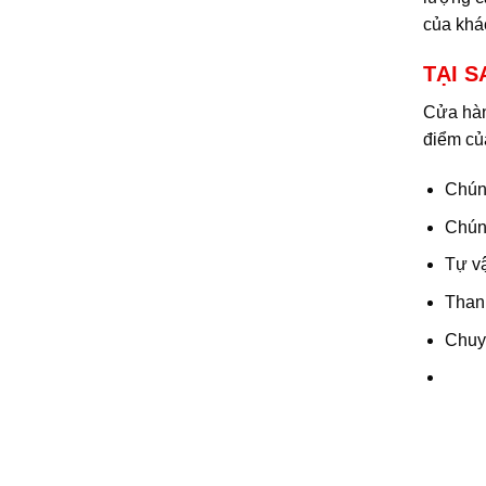
của khá
TẠI S
Cửa hà
điểm của
Chúng
Chún
Tự v
Than
Chuy