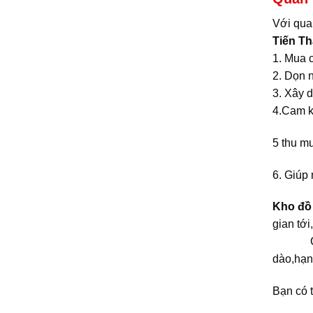
Với qua
Tiến T
1. Mua 
2. Dọn n
3. Xây d
4.Cam kế
5 thu mu
6. Giúp 
Kho đồ
gian tới
Chúng
dào,hạn
Bạn có 