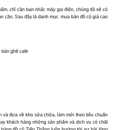
̉m, chỉ cần bạn nhấc máy gọi điện, chúng tôi sẽ có
bạn cần. Sau đây là danh mục mua bán đồ cũ giá cao
, bàn ghế cafe
n và đưa về kho sửa chữa, làm mới theo tiêu chuẩn
tay khách hàng những sản phẩm và dịch vụ có chất
 hàng,đồ cũ Tiến Thắng luôn hướng tới sự hài lòng