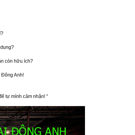
í?
 dụng?
ẫn còn hữu ích?
1 Đông Anh!
để tự mình cảm nhận! “