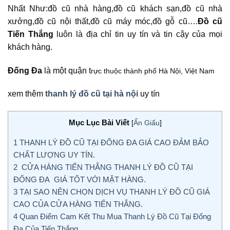
Nhất Như:đồ cũ nhà hàng,đồ cũ khách sạn,đồ cũ nhà
xưởng,đồ cũ nội thất,đồ cũ máy móc,đồ gỗ cũ….
Đồ cũ
Tiến Thắng
luôn là địa chỉ tin uy tín và tin cậy của mọi
khách hàng.
Đống Đa
là một quận t
rực thuộc thành phố Hà Nội, Việt Nam
xem thêm
thanh lý đồ cũ tại hà nội
uy tín
Mục Lục Bài Viết
[
Ẩn Giấu
]
1
THANH LÝ ĐỒ CŨ TẠI ĐỐNG ĐA GIÁ CAO ĐẢM BẢO
CHẤT LƯỢNG UY TÍN.
2
CỬA HÀNG TIẾN THẮNG THANH LÝ ĐỒ CŨ TẠI
ĐỐNG ĐA GIÁ TỐT VỚI MẶT HÀNG.
3
TẠI SAO NÊN CHỌN DỊCH VỤ THANH LÝ ĐỒ CŨ GIÁ
CAO CỦA CỬA HÀNG TIẾN THẮNG.
4
Quan Điểm Cam Kết Thu Mua Thanh Lý Đồ Cũ Tại Đống
Đa Của Tiến Thắng.