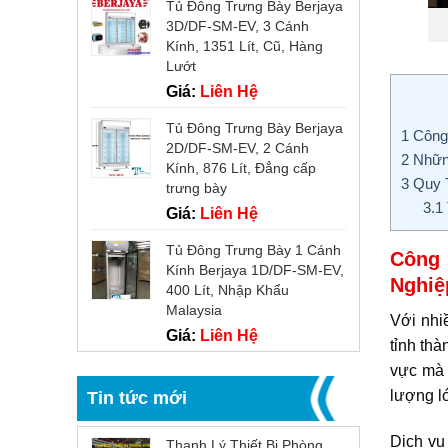
Tủ Đông Trưng Bày Berjaya
3D/DF-SM-EV, 3 Cánh
Kính, 1351 Lít, Cũ, Hàng
Lướt
Giá:
Liên Hệ
Tủ Đông Trưng Bày Berjaya
1
Công 
2D/DF-SM-EV, 2 Cánh
2
Những
Kính, 876 Lít, Đẳng cấp
3
Quy T
trưng bày
3.1
Giá:
Liên Hệ
Tủ Đông Trưng Bày 1 Cánh
Công 
Kính Berjaya 1D/DF-SM-EV,
Nghiệ
400 Lít, Nhập Khẩu
Malaysia
Với nhi
Giá:
Liên Hệ
tỉnh thà
vực mà 
lượng 
Tin tức mới
Dịch vụ
Thanh Lý Thiết Bị Phòng