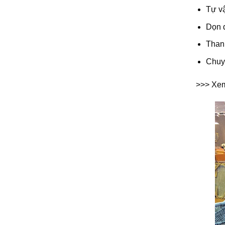
Tự v
Dọn d
Than
Chuy
>>> Xe