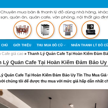
 CHỦ
GIỚI THIỆU
THU MUA ĐỒ CŨ
NHẬN THANH LÝ ĐỒ C
 Cafe giá cao
»
Thanh Lý Quán Cafe Tại Hoàn Kiếm Đảm Bả
 Lý Quán Cafe Tại Hoàn Kiếm Đảm Bảo Uy 
Lý Quán Cafe Tại Hoàn Kiếm Đảm Bảo Uy Tín Thu Mua Giá
 với chúng tôi để được thu mua
với mức giá hấp dẫn nhất c