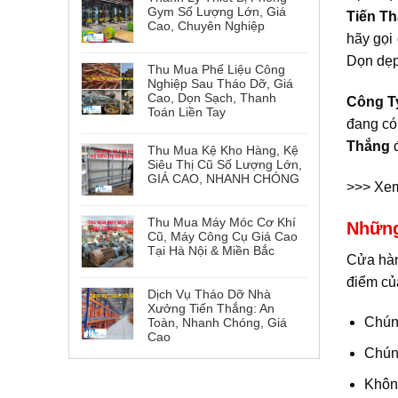
Gym Số Lượng Lớn, Giá
Tiến T
Cao, Chuyên Nghiệp
hãy gọi
Dọn dẹp 
Thu Mua Phế Liệu Công
Nghiệp Sau Tháo Dỡ, Giá
Cao, Dọn Sạch, Thanh
Công T
Toán Liền Tay
đang có 
Thắng
đ
Thu Mua Kệ Kho Hàng, Kệ
Siêu Thị Cũ Số Lượng Lớn,
GIÁ CAO, NHANH CHÓNG
>>> Xe
Thu Mua Máy Móc Cơ Khí
Những
Cũ, Máy Công Cụ Giá Cao
Tại Hà Nội & Miền Bắc
Cửa hà
điểm của
Dịch Vụ Tháo Dỡ Nhà
Xưởng Tiến Thắng: An
Chúng
Toàn, Nhanh Chóng, Giá
Cao
Chún
Không