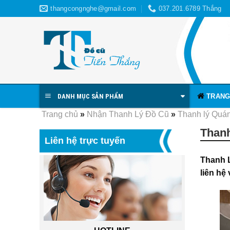
Skip
thangcongnghe@gmail.com
037.201.6789 Thắng
to
content
TRANG
DANH MỤC SẢN PHẨM
Trang chủ
»
Nhận Thanh Lý Đồ Cũ
»
Thanh lý Quán
Thanh
Liên hệ trực tuyến
Thanh 
liên hệ