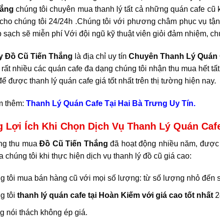
hắng
chúng tôi chuyên mua thanh lý tất cả những quán cafe cũ
 cho chúng tôi 24/24h .Chúng tôi với phương châm phục vụ tận
sạch sẽ miễn phí Với đội ngũ kỹ thuật viên giỏi đảm nhiệm, chú
y Đồ Cũ Tiến Thắng
là địa chỉ uy tín
Chuyên Thanh Lý Quán 
rất nhiều các quán cafe đa dạng chúng tôi nhận thu mua hết tất
ể được thanh lý quán cafe giá tốt nhất trên thị tường hiện nay.
m thêm:
Thanh Lý Quán Cafe Tại Hai Bà Trưng Uy Tín.
 Lợi Ích Khi Chọn Dịch Vụ Thanh Lý Quán Caf
ng thu mua
Đồ Cũ Tiến Thắng
đã hoạt động nhiều năm, được 
 chúng tôi khi thực hiện dịch vụ thanh lý đồ cũ giá cao:
 tôi mua bán hàng cũ với mọi số lượng: từ số lượng nhỏ đến s
g tôi
thanh lý quán cafe tại Hoàn Kiếm với giá cao tốt nhất
2
 nói thách không ép giá.