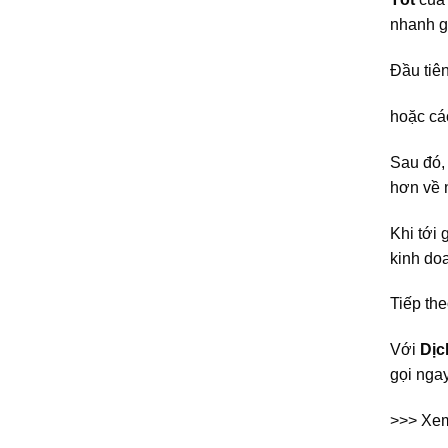
nhanh g
Đầu tiên
hoặc cá
Sau đó
hơn về 
Khi tới 
kinh doa
Tiếp the
Với
Dịc
gọi ngay
>>> Xem