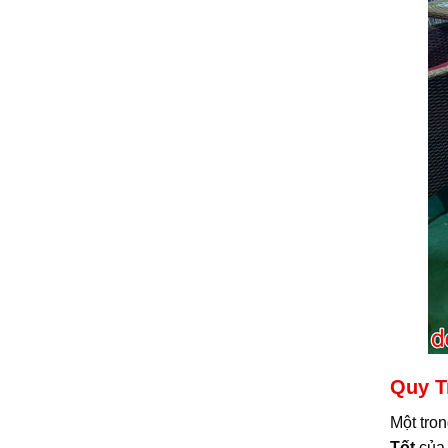
Quy T
Một tron
Tốt
của 