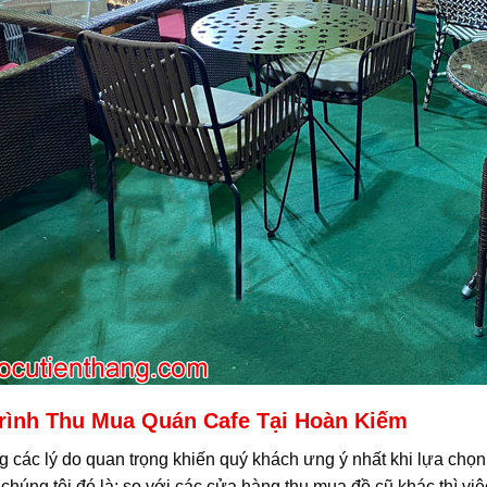
rình Thu Mua Quán Cafe Tại Hoàn Kiếm
g các lý do quan trọng khiến quý khách ưng ý nhất khi lựa chọ
chúng tôi đó là: so với các cửa hàng thu mua đồ cũ khác thì vi