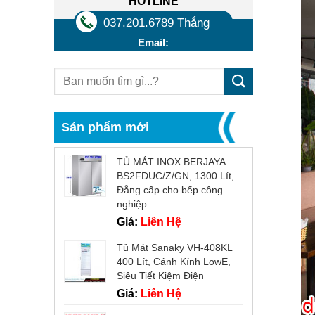
HOTLINE
037.201.6789 Thắng
Email:
Sản phẩm mới
TỦ MÁT INOX BERJAYA
BS2FDUC/Z/GN, 1300 Lít,
Đẳng cấp cho bếp công
nghiệp
Giá:
Liên Hệ
Tủ Mát Sanaky VH-408KL
400 Lít, Cánh Kính LowE,
Siêu Tiết Kiệm Điện
Giá:
Liên Hệ