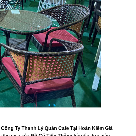
n
Công Ty Thanh Lý Quán Cafe Tại Hoàn Kiếm Giá
ệc thu mua của
Đồ Cũ Tiến Thắng
trở nên đơn giản,