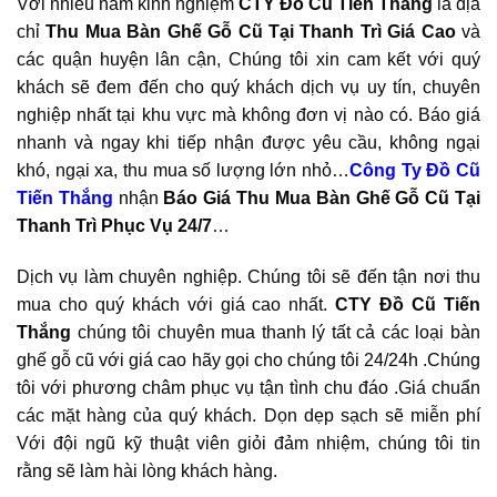
Với nhiều năm kinh nghiệm
CTY Đồ Cũ Tiến Thắng
là địa
chỉ
Thu Mua Bàn Ghế Gỗ Cũ Tại Thanh Trì Giá Cao
và
các quận huyện lân cận, Chúng tôi xin cam kết với quý
khách sẽ đem đến cho quý khách dịch vụ uy tín, chuyên
nghiệp nhất tại khu vực mà không đơn vị nào có. Báo giá
nhanh và ngay khi tiếp nhận được yêu cầu, không ngại
khó, ngại xa, thu mua số lượng lớn nhỏ…
Công Ty Đồ Cũ
Tiến Thắng
nhận
Báo Giá Thu Mua Bàn Ghế Gỗ Cũ Tại
Thanh Trì
Phục Vụ 24/7
…
Dịch vụ làm chuyên nghiệp. Chúng tôi sẽ đến tận nơi thu
mua cho quý khách với giá cao nhất.
CTY Đồ Cũ Tiến
Thắng
chúng tôi chuyên mua thanh lý tất cả các loại bàn
ghế gỗ cũ với giá cao hãy gọi cho chúng tôi 24/24h .Chúng
tôi với phương châm phục vụ tận tình chu đáo .Giá chuẩn
các mặt hàng của quý khách. Dọn dẹp sạch sẽ miễn phí
Với đội ngũ kỹ thuật viên giỏi đảm nhiệm, chúng tôi tin
rằng sẽ làm hài lòng khách hàng.