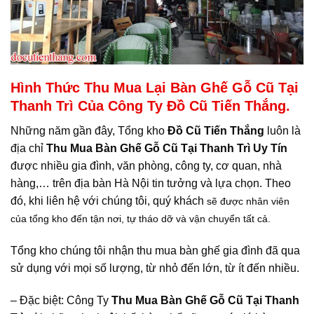
Hình Thức Thu Mua Lại Bàn Ghế Gỗ Cũ Tại
Thanh Trì Của Công Ty Đồ Cũ Tiến Thắng.
Những năm gần đây, Tổng kho
Đồ Cũ Tiến Thắng
luôn là
địa chỉ
Thu Mua Bàn Ghế Gỗ Cũ Tại Thanh Trì
Uy Tín
được nhiều gia đình, văn phòng, công ty, cơ quan, nhà
hàng,… trên địa bàn Hà Nội tin tưởng và lựa chọn. Theo
đó, khi liên hệ với chúng tôi, quý khách
sẽ được nhân viên
của tổng kho đến tận nơi, tự tháo dỡ và vận chuyển tất cả.
Tổng kho chúng tôi nhận thu mua bàn ghế gia đình đã qua
sử dụng với mọi số lượng, từ nhỏ đến lớn, từ ít đến nhiều.
– Đặc biệt: Công Ty
Thu Mua Bàn Ghế Gỗ Cũ Tại Thanh