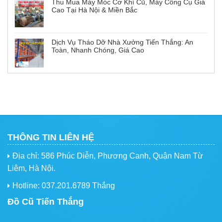
Thu Mua Máy Móc Cơ Khí Cũ, Máy Công Cụ Giá
Cao Tại Hà Nội & Miền Bắc
Dịch Vụ Tháo Dỡ Nhà Xưởng Tiến Thắng: An
Toàn, Nhanh Chóng, Giá Cao
THÔNG TIN LIÊN HỆ
Địa chỉ: 586 Phúc Diễn, Phương Canh, Quận Nam Từ
Liêm, Hà Nội.
Hotline: 037.201.6789 Thắng
Đồ Cũ Tiến Thắng