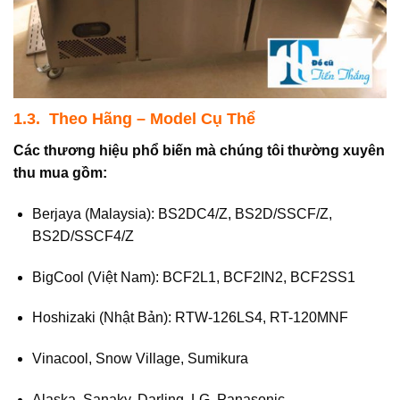
1.3. Theo Hãng – Model Cụ Thể
Các thương hiệu phổ biến mà chúng tôi thường xuyên
thu mua gồm:
Berjaya (Malaysia): BS2DC4/Z, BS2D/SSCF/Z,
BS2D/SSCF4/Z
BigCool (Việt Nam): BCF2L1, BCF2IN2, BCF2SS1
Hoshizaki (Nhật Bản): RTW-126LS4, RT-120MNF
Vinacool, Snow Village, Sumikura
Alaska, Sanaky, Darling, LG, Panasonic