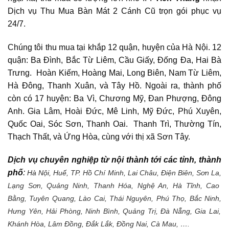
Dịch vụ Thu Mua Bàn Mát 2 Cánh Cũ trọn gói phục vụ
24/7.
Chúng tôi thu mua tại khắp 12 quận, huyện của Hà Nội. 12
quận: Ba Đình, Bắc Từ Liêm, Cầu Giấy, Đống Đa, Hai Bà
Trưng. Hoàn Kiếm, Hoàng Mai, Long Biên, Nam Từ Liêm,
Hà Đông, Thanh Xuân, và Tây Hồ. Ngoài ra, thành phố
còn có 17 huyện: Ba Vì, Chương Mỹ, Đan Phượng, Đông
Anh. Gia Lâm, Hoài Đức, Mê Linh, Mỹ Đức, Phú Xuyên,
Quốc Oai, Sóc Sơn, Thanh Oai. Thanh Trì, Thường Tín,
Thạch Thất, và Ứng Hòa, cùng với thị xã Sơn Tây.
Dịch vụ chuyên nghiệp từ nội thành tới các tỉnh, thành
phố
:
Hà Nội
,
Huế, TP. Hồ Chí Minh,
Lai Châu,
Điện Biên,
Sơn La,
Lạng Sơn,
Quảng Ninh,
Thanh Hóa,
Nghệ An,
Hà Tĩnh,
Cao
Bằng,
Tuyên Quang,
Lào Cai,
Thái Nguyên,
Phú Thọ,
Bắc Ninh,
Hưng Yên,
Hải Phòng,
Ninh Bình,
Quảng Trị,
Đà Nẵng,
Gia Lai,
Khánh Hòa,
Lâm Đồng,
Đắk Lắk,
Đồng Nai,
Cà Mau, ….