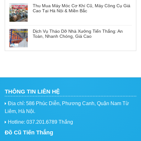
Thu Mua Máy Móc Cơ Khí Cũ, Máy Công Cụ Giá
Cao Tại Hà Nội & Miền Bắc
Dịch Vụ Tháo Dỡ Nhà Xưởng Tiến Thắng: An
Toàn, Nhanh Chóng, Giá Cao
THÔNG TIN LIÊN HỆ
Địa chỉ: 586 Phúc Diễn, Phương Canh, Quận Nam Từ
Liêm, Hà Nội.
Hotline: 037.201.6789 Thắng
Đồ Cũ Tiến Thắng