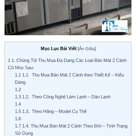
Mục Lục Bài Viết
[
Ẩn Giấu
]
1
1. Chúng Tôi Thu Mua Đa Dạng Các Loại Bàn Mát 2 Cánh
Cũ Như Sau:
1.1
1.1. Thu Mua Bàn Mát 2 Cánh theo Thiết Kế – Kiểu
Dáng
1.2
1.3
1.2. Theo Công Nghệ Làm Lạnh – Dàn Lạnh
1.4
1.5
1.3. Theo Hãng – Model Cụ Thể
1.6
1.7
1.4. Thu Mua Bàn Mát 2 Cánh Theo Đời – Tình Trạng
Sử Dụng