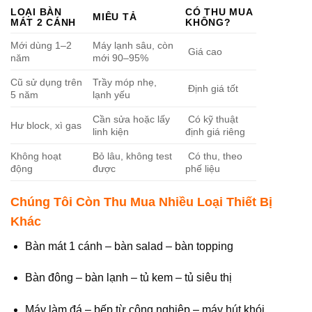
LOẠI BÀN
CÓ THU MUA
MIÊU TẢ
MÁT 2 CÁNH
KHÔNG?
Mới dùng 1–2
Máy lạnh sâu, còn
Giá cao
năm
mới 90–95%
Cũ sử dụng trên
Trầy móp nhẹ,
Định giá tốt
5 năm
lạnh yếu
Cần sửa hoặc lấy
Có kỹ thuật
Hư block, xì gas
linh kiện
định giá riêng
Không hoạt
Bỏ lâu, không test
Có thu, theo
động
được
phế liệu
Chúng Tôi Còn Thu Mua Nhiều Loại Thiết Bị
Khác
Bàn mát 1 cánh – bàn salad – bàn topping
Bàn đông – bàn lạnh – tủ kem – tủ siêu thị
Máy làm đá – bếp từ công nghiệp – máy hút khói