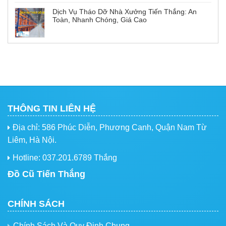
Dịch Vụ Tháo Dỡ Nhà Xưởng Tiến Thắng: An
Toàn, Nhanh Chóng, Giá Cao
THÔNG TIN LIÊN HỆ
Địa chỉ: 586 Phúc Diễn, Phương Canh, Quận Nam Từ
Liêm, Hà Nội.
Hotline: 037.201.6789 Thắng
Đồ Cũ Tiến Thắng
CHÍNH SÁCH
Chính Sách Và Quy Định Chung