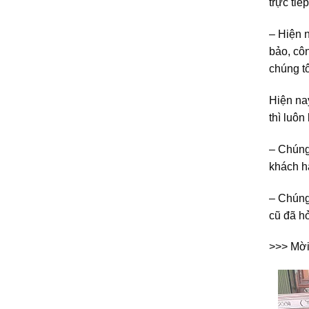
trực ti
– Hiện 
bảo, côn
chúng t
Hiện na
thì luôn
– Chúng
khách hà
– Chúng
cũ đã hỏ
>>> Mời