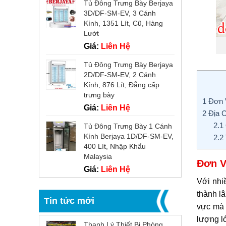
Tủ Đông Trưng Bày Berjaya
3D/DF-SM-EV, 3 Cánh
Kính, 1351 Lít, Cũ, Hàng
Lướt
Giá:
Liên Hệ
Tủ Đông Trưng Bày Berjaya
2D/DF-SM-EV, 2 Cánh
Kính, 876 Lít, Đẳng cấp
trưng bày
1
Đơn V
Giá:
Liên Hệ
2
Địa C
2.1
Tủ Đông Trưng Bày 1 Cánh
Kính Berjaya 1D/DF-SM-EV,
2.2
400 Lít, Nhập Khẩu
Malaysia
Đơn V
Giá:
Liên Hệ
Với nhi
thành l
Tin tức mới
vực mà 
lượng 
Thanh Lý Thiết Bị Phòng