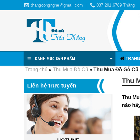
Skip
thangcongnghe@gmail.com
037.201.6789 Thắng
to
content
TRANG
DANH MỤC SẢN PHẨM
Trang chủ
»
Thu Mua Đồ Cũ
»
Thu Mua Đồ Gỗ Cũ 
Thu M
Liên hệ trực tuyến
Thu Mu
nào hãy