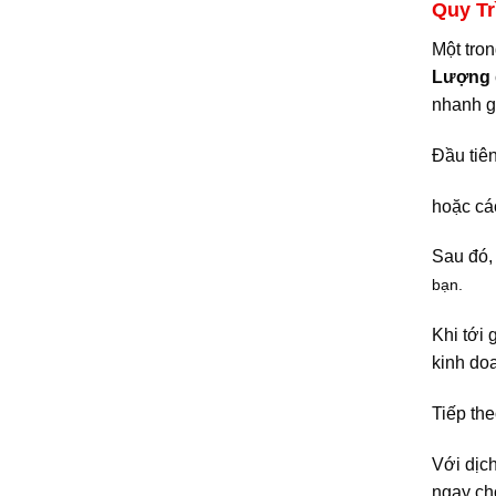
Quy Tr
Một tro
Lượng
nhanh g
Đầu tiên
hoặc cá
Sau đó
bạn.
Khi tới 
kinh doa
Tiếp the
Với dịc
ngay cho