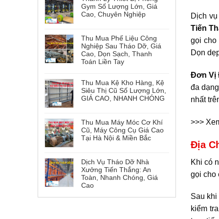
Gym Số Lượng Lớn, Giá
Cao, Chuyên Nghiệp
Dịch vụ
Tiến T
Thu Mua Phế Liệu Công
gọi cho
Nghiệp Sau Tháo Dỡ, Giá
Dọn dẹp 
Cao, Dọn Sạch, Thanh
Toán Liền Tay
Đơn Vị
Thu Mua Kệ Kho Hàng, Kệ
đa dạng 
Siêu Thị Cũ Số Lượng Lớn,
GIÁ CAO, NHANH CHÓNG
nhất trê
>>> Xem
Thu Mua Máy Móc Cơ Khí
Cũ, Máy Công Cụ Giá Cao
Tại Hà Nội & Miền Bắc
Địa C
Khi có n
Dịch Vụ Tháo Dỡ Nhà
Xưởng Tiến Thắng: An
gọi cho 
Toàn, Nhanh Chóng, Giá
Cao
Sau khi
kiểm tr