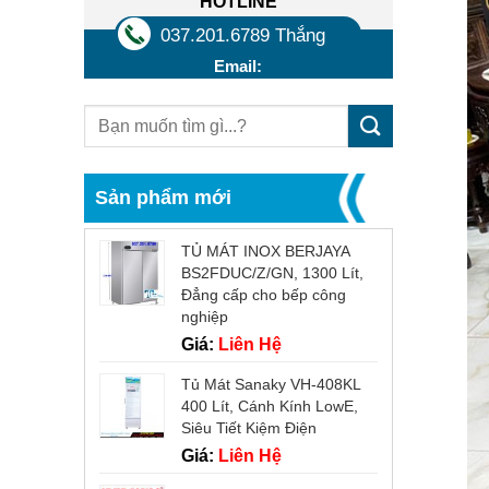
HOTLINE
037.201.6789 Thắng
Email:
Sản phẩm mới
TỦ MÁT INOX BERJAYA
BS2FDUC/Z/GN, 1300 Lít,
Đẳng cấp cho bếp công
nghiệp
Giá:
Liên Hệ
Tủ Mát Sanaky VH-408KL
400 Lít, Cánh Kính LowE,
Siêu Tiết Kiệm Điện
Giá:
Liên Hệ