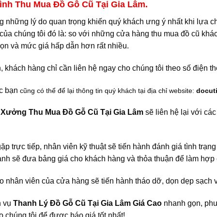
ình Thu Mua Đồ Gỗ Cũ Tại Gia Lâm.
ng những lý do quan trọng khiến quý khách ưng ý nhất khi lựa 
của chúng tôi đó là: so với những cửa hàng thu mua đồ cũ khác
ọn và mức giá hấp dẫn hơn rất nhiều.
, khách hàng chỉ cần liên hệ ngay cho chúng tôi theo số điện t
c bạn
cũng có thể để lại thông tin quý khách tại địa chỉ website:
docut
,
Xưởng Thu Mua Đồ Gỗ Cũ Tại Gia Lâm
sẽ liên hệ lại với cá
gặp trực tiếp, nhân viên kỹ thuật sẽ tiến hành đánh giá tình trạng
nh sẽ đưa bảng giá cho khách hàng và thỏa thuận để làm hợ
o nhân viên của cửa hàng sẽ tiến hành tháo dỡ, dọn dẹp sạch v
h vụ
Thanh Lý Đồ Gỗ Cũ Tại Gia Lâm Giá Cao
nhanh gọn, phư
 chúng tôi để được báo giá tốt nhất!.