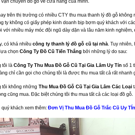
ếp vận chuyển đồ gỗ về cửa hàng của mình.
nay trên thị trường có nhiều CTY thu mua thanh lý đồ gỗ khôn
g ty không có giấy phép kinh doanh bịp bợm quý khách với các 
ôi với nhiều máy móc đội ngũ dày dặn và lâu năm kinh nghiệm, 
y, có khá nhiều
công ty thanh lý đồ gỗ
cũ tại nhà
. Tuy nhiên,
 lựa chọn
Công Ty Đồ Cũ Tiến Thắng
bởi những lý do sau:
 tôi là
Công Ty Thu Mua Đồ Gỗ Cũ Tại Gia Lâm
Uy Tín
số 1 t
ng chỉ cần gọi cho chúng tôi là được thu mua tất cả rất nhanh g
 tôi không những
Thu Mua Đồ Gỗ Cũ Tại Gia Lâm
Các Loại
t
ng cũng mua. Đặc biệt chúng tôi thu mua tất cả các loại đồ gỗ.
 quý khách xem thêm:
Đơn Vị Thu Mua Đồ Gỗ Trắc Cũ Uy TÍn