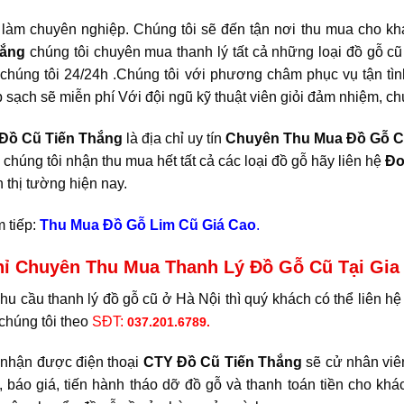
 làm chuyên nghiệp. Chúng tôi sẽ đến tận nơi thu mua cho kh
hắng
chúng tôi chuyên mua thanh lý tất cả những loại đồ gỗ c
 chúng tôi 24/24h .Chúng tôi với phương châm phục vụ tận tì
sạch sẽ miễn phí Với đội ngũ kỹ thuật viên giỏi đảm nhiệm, chún
 Đồ Cũ Tiến Thắng
là địa chỉ uy tín
Chuyên Thu Mua Đồ Gỗ 
chúng tôi nhận thu mua hết tất cả các loại đồ gỗ hãy liên hệ
Đơ
n thị tường hiện nay.
 tiếp:
Thu Mua Đồ Gỗ Lim Cũ Giá Cao
.
hỉ Chuyên Thu Mua Thanh Lý Đồ Gỗ Cũ Tại Gia
hu cầu thanh lý đồ gỗ cũ ở Hà Nội thì quý khách có thể liên hệ
chúng tôi theo
SĐT:
037.201.6789.
 nhận được điện thoại
CTY Đồ Cũ Tiến Thắng
sẽ cử nhân viê
a, báo giá, tiến hành tháo dỡ đồ gỗ và thanh toán tiền cho kh