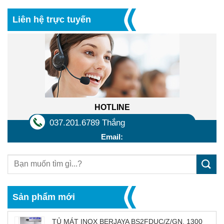
Liên hệ trực tuyến
HOTLINE
037.201.6789 Thắng
Email:
Sản phẩm mới
TỦ MÁT INOX BERJAYA BS2FDUC/Z/GN, 1300