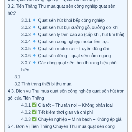
3
2. Tiến Thắng Thu mua quạt sên công nghiệp quạt sên
hút?
3.0.1
Quạt sên hút khói bếp công nghiệp
3.0.2
Quạt sên hút bụi xưởng gỗ, xưởng cơ khí
3.0.3
Quạt sên ly tâm cao áp (cấp khí, hút khí thải)
3.0.4
Quạt sên công nghiệp motor liền trục
3.0.5
Quạt sên motor rời – truyền động đai
3.0.6
Quạt sên đứng – quạt sên nằm ngang
3.0.7
Các dòng quạt sên theo thương hiệu phổ
biến
3.1
3.2
Tình trạng thiết bị thu mua
4
3. Dich vụ Thu mua quạt sên công nghiệp quạt sên hút trọn
gói của Tiến Thắng
4.0.1
Giá tốt – Thu tận nơi – Không phân loại
4.0.2
Tiết kiệm thời gian và chi phí
4.0.3
Chuyên nghiệp – Minh bạch – Không ép giá
5
4. Đơn Vị Tiến Thắng Chuyên Thu mua quạt sên công