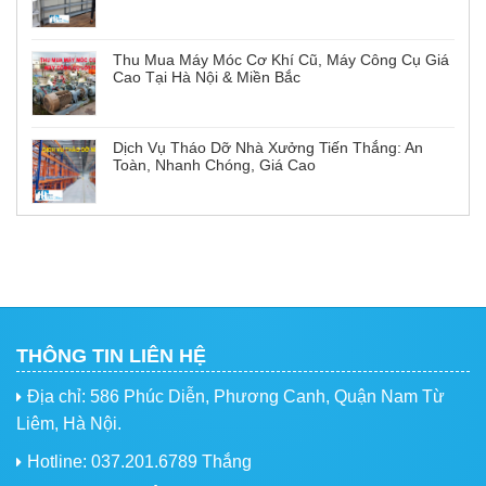
Thu Mua Máy Móc Cơ Khí Cũ, Máy Công Cụ Giá
Cao Tại Hà Nội & Miền Bắc
Dịch Vụ Tháo Dỡ Nhà Xưởng Tiến Thắng: An
Toàn, Nhanh Chóng, Giá Cao
THÔNG TIN LIÊN HỆ
Địa chỉ: 586 Phúc Diễn, Phương Canh, Quận Nam Từ
Liêm, Hà Nội.
Hotline: 037.201.6789 Thắng