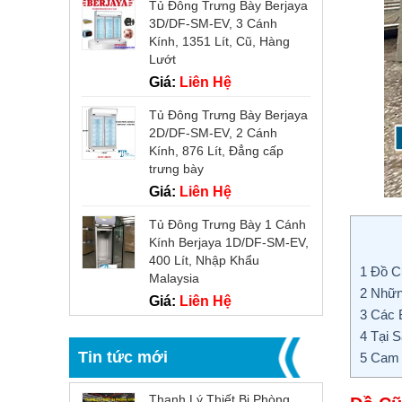
Tủ Đông Trưng Bày Berjaya
3D/DF-SM-EV, 3 Cánh
Kính, 1351 Lít, Cũ, Hàng
Lướt
Giá:
Liên Hệ
Tủ Đông Trưng Bày Berjaya
2D/DF-SM-EV, 2 Cánh
Kính, 876 Lít, Đẳng cấp
trưng bày
Giá:
Liên Hệ
Tủ Đông Trưng Bày 1 Cánh
Kính Berjaya 1D/DF-SM-EV,
400 Lít, Nhập Khẩu
1
Đồ Cũ
Malaysia
2
Nhữn
Giá:
Liên Hệ
3
Các B
4
Tại S
Tin tức mới
5
Cam K
Thanh Lý Thiết Bị Phòng