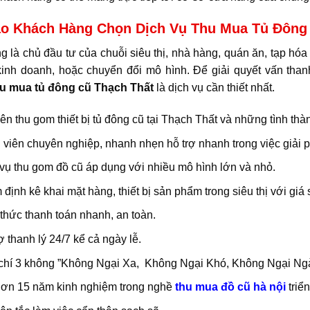
ao Khách Hàng Chọn Dịch Vụ Thu Mua Tủ Đông 
g là chủ đầu tư của chuỗi siêu thị, nhà hàng, quán ăn, tạp hó
inh doanh, hoặc chuyển đổi mô hình. Để giải quyết vấn than
u mua tủ đông cũ Thạch Thất
là dịch vụ cần thiết nhất.
n thu gom thiết bị tủ đông cũ tại Thạch Thất và những tình thà
viên chuyên nghiệp, nhanh nhẹn hỗ trợ nhanh trong việc giải 
vụ thu gom đồ cũ áp dụng với nhiều mô hình lớn và nhỏ.
định kê khai mặt hàng, thiết bị sản phẩm trong siêu thị với giá 
thức thanh toán nhanh, an toàn.
ợ thanh lý 24/7 kể cả ngày lễ.
 chí 3 không ”Không Ngại Xa, Không Ngại Khó, Không Ngại Ng
hơn 15 năm kinh nghiệm trong nghề
thu mua đồ cũ hà nội
triể