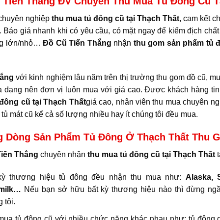
 Tiến Thắng ĐV Chuyên Thu Mua Tủ Đông Cũ Tạ
 chuyên nghiệp
thu mua tủ đông cũ tại Thạch Thất
, cam kết c
. Báo giá nhanh khi có yêu cầu, có mặt ngay để kiểm địch chất
g lớn/nhỏ…
Đồ Cũ Tiến Thắng
nhận
thu gom sản phẩm tủ 
hắng
với kinh nghiệm lâu năm trên thị trường thu gom đồ cũ, mua
 dạng nên đơn vị luôn mua với giá cao. Được khách hàng tin
đông cũ tại Thạch Thất
giá cao, nhân viên thu mua chuyên n
tủ mát cũ kể cả số lượng nhiều hay ít chúng tôi đều mua.
 Dòng Sản Phẩm Tủ Đông Ở Thạch Thất Thu 
iến Thắng
chuyên nhận
thu mua tủ đông cũ tại Thạch Thất
t
kỳ thương hiệu tủ đông đều nhận thu mua như:
Alaska, S
amilk…
Nếu bạn sở hữu bất kỳ thương hiệu nào thì đừng ngần
 tôi.
ua tủ đông cũ với nhiều chức năng khác nhau như: tủ đông gi