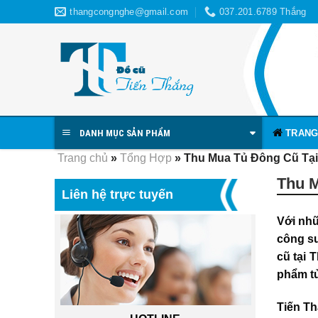
Skip
thangcongnghe@gmail.com
037.201.6789 Thắng
to
content
TRANG
DANH MỤC SẢN PHẨM
Trang chủ
»
Tổng Hợp
»
Thu Mua Tủ Đông Cũ Tại
Thu M
Liên hệ trực tuyến
Với nhữ
công su
cũ tại 
phẩm tủ
Tiến T