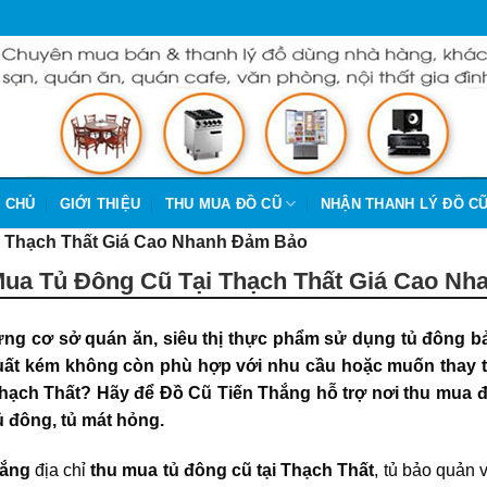
 CHỦ
GIỚI THIỆU
THU MUA ĐỒ CŨ
NHẬN THANH LÝ ĐỒ C
 Thạch Thất Giá Cao Nhanh Đảm Bảo
ua Tủ Đông Cũ Tại Thạch Thất Giá Cao N
ng cơ sở quán ăn, siêu thị thực phẩm sử dụng tủ đông b
ất kém không còn phù hợp với nhu cầu hoặc muốn thay thế
Thạch Thất? Hãy để Đồ Cũ Tiến Thắng hỗ trợ nơi thu mua 
 đông, tủ mát hỏng.
hắng
địa chỉ
thu mua tủ đông cũ tại Thạch Thất
, tủ bảo quản 