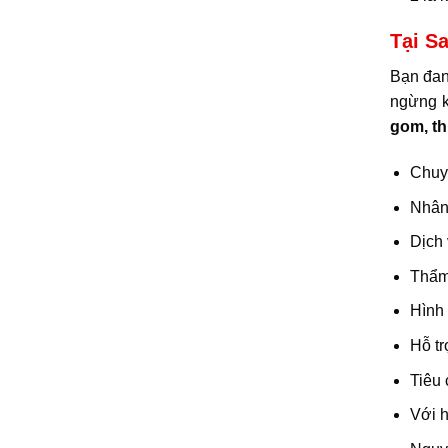
Tại S
Bạn đan
ngừng k
gom, th
Chuyê
Nhân 
Dịch 
Thẩm 
Hình 
Hỗ tr
Tiêu
Với 