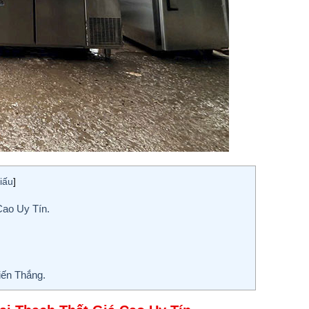
iấu
]
ao Uy Tín.
ến Thắng.