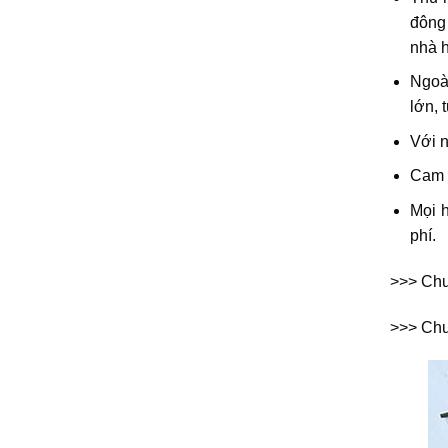
đông 
nhà h
Ngoà
lớn, 
Với n
Cam k
Mọi h
phí.
>>> Ch
>>> Ch