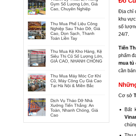
Đồ Cũ
Gym Số Lượng Lớn, Giá
Cao, Chuyên Nghiệp
Địa chỉ
khu vực
Thu Mua Phế Liệu Công
số lượn
Nghiệp Sau Tháo Dỡ, Giá
Cao, Dọn Sạch, Thanh
24/7.
Toán Liền Tay
Tiến T
Thu Mua Kệ Kho Hàng, Kệ
phẩm đa
Siêu Thị Cũ Số Lượng Lớn,
GIÁ CAO, NHANH CHÓNG
mua tủ 
cần bán 
Thu Mua Máy Móc Cơ Khí
Cũ, Máy Công Cụ Giá Cao
Những
Tại Hà Nội & Miền Bắc
Cơ sở
T
Dịch Vụ Tháo Dỡ Nhà
Xưởng Tiến Thắng: An
Bất 
Toàn, Nhanh Chóng, Giá
Cao
Vin
chúng
Thu m