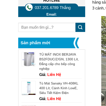
HOTLINE
hàng sả
037.201.6789 Thắng
3 cánh, 
Email:
Sản phẩm mới
TỦ MÁT INOX BERJAYA
BS2FDUC/Z/GN, 1300 Lít,
Đẳng cấp cho bếp công
nghiệp
Giá:
Liên Hệ
Tủ Mát Sanaky VH-408KL
400 Lít, Cánh Kính LowE,
Siêu Tiết Kiệm Điện
Giá:
Liên Hệ