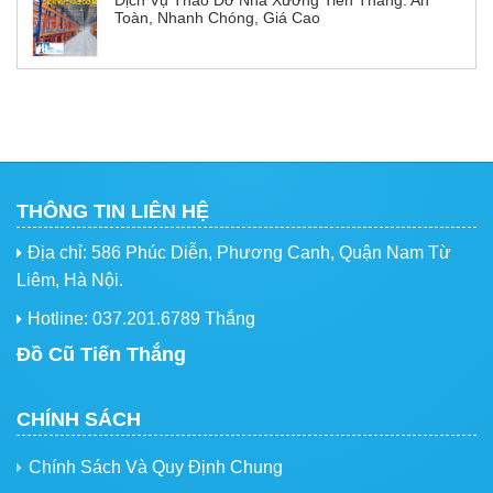
Dịch Vụ Tháo Dỡ Nhà Xưởng Tiến Thắng: An
Toàn, Nhanh Chóng, Giá Cao
THÔNG TIN LIÊN HỆ
Địa chỉ: 586 Phúc Diễn, Phương Canh, Quận Nam Từ
Liêm, Hà Nội.
Hotline: 037.201.6789 Thắng
Đồ Cũ Tiến Thắng
CHÍNH SÁCH
Chính Sách Và Quy Định Chung