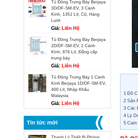
Tủ Đông Trưng Bày Berjaya
3D/DF-SM-EV, 3 Cánh
Kính, 1351 Lít, Cũ, Hàng
Lướt
Giá:
Liên Hệ
Tủ Đông Trưng Bày Berjaya
2D/DF-SM-EV, 2 Cánh
Kính, 876 Lít, Đẳng cấp
trưng bày
Giá:
Liên Hệ
Tủ Đông Trưng Bày 1 Cánh
Kính Berjaya 1D/DF-SM-EV,
400 Lít, Nhập Khẩu
1
Đồ Cũ
Malaysia
2
Sản P
Giá:
Liên Hệ
3
Các B
4
Lý Do
Tin tức mới
5
Cam K
Thanh Lý Thiết Bị Phòng