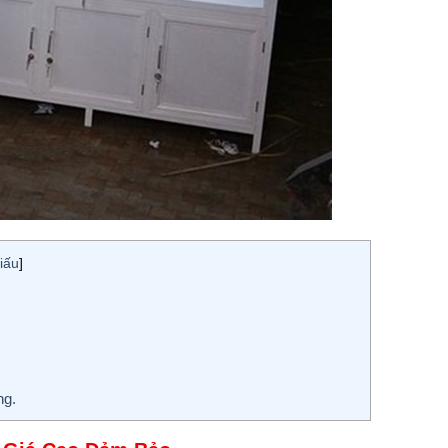
iấu
]
ng.