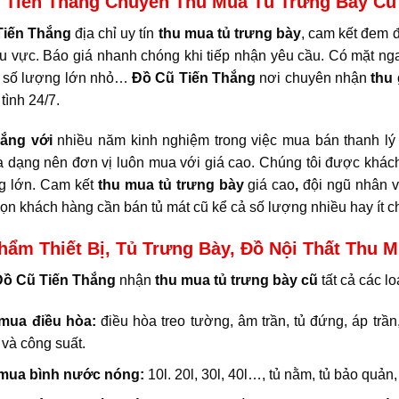
 Tiến Thắng Chuyên Thu Mua Tủ Trưng Bày Cũ
Tiến Thắng
địa chỉ uy tín
thu mua tủ trưng bày
, cam kết đem đ
hu vực. Báo giá nhanh chóng khi tiếp nhận yêu cầu. Có mặt nga
 số lượng lớn nhỏ…
Đồ Cũ
Tiến Thắng
nơi chuyên nhận
thu
 tình 24/7.
hắng với
nhiều năm kinh nghiệm trong việc mua bán thanh lý t
 dạng nên đơn vị luôn mua với giá cao. Chúng tôi được khác
g lớn. Cam kết
thu mua tủ trưng bày
giá cao
,
đội ngũ nhân v
ọn khách hàng cần bán tủ mát cũ kể cả số lượng nhiều hay ít c
hẩm Thiết Bị, Tủ Trưng Bày, Đồ Nội Thất Thu 
ồ Cũ Tiến Thắng
nhận
thu mua tủ trưng bày cũ
tất cả các l
mua điều hòa:
điều hòa treo tường, âm trần, tủ đứng, áp t
và công suất.
mua bình nước nóng:
10l. 20l, 30l, 40l…, tủ nằm, tủ bảo quản,