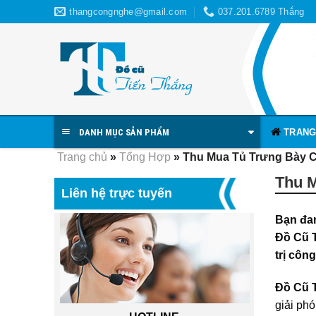
Skip
thangcongnghe@gmail.com
037.201.6789 Thắng
to
content
TRANG
DANH MỤC SẢN PHẨM
Trang chủ
»
Tổng Hợp
»
Thu Mua Tủ Trưng Bày C
Thu M
Liên hệ trực tuyến
Bạn đan
Đồ Cũ T
trị côn
Đồ Cũ 
giải ph