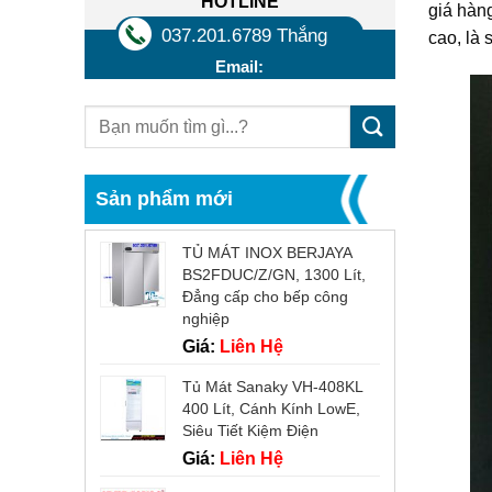
HOTLINE
giá hàn
037.201.6789 Thắng
cao, là 
Email:
Sản phẩm mới
TỦ MÁT INOX BERJAYA
BS2FDUC/Z/GN, 1300 Lít,
Đẳng cấp cho bếp công
nghiệp
Giá:
Liên Hệ
Tủ Mát Sanaky VH-408KL
400 Lít, Cánh Kính LowE,
Siêu Tiết Kiệm Điện
Giá:
Liên Hệ