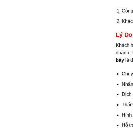
Công 
Khách
Lý Do
Khách h
doanh, 
bày
là d
Chuyê
Nhân 
Dịch 
Thẩm 
Hình 
Hỗ tr