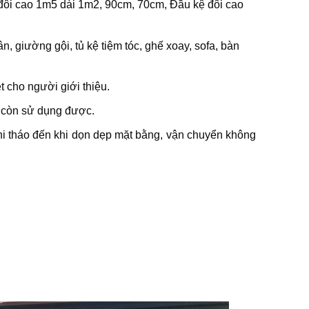
ôi cao 1m5 dài 1m2, 90cm, 70cm, Đầu kệ đôi cao
n, giường gội, tủ kệ tiệm tóc, ghế xoay, sofa, bàn
t cho người giới thiệu.
g còn sử dụng được.
 khi tháo đến khi dọn dẹp mặt bằng, vận chuyển không