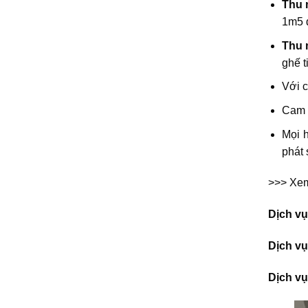
Thu 
1m5 
Thu m
ghế 
Với c
Cam k
Mọi h
phát 
>>> Xem
Dịch v
Dịch vụ
Dịch vụ