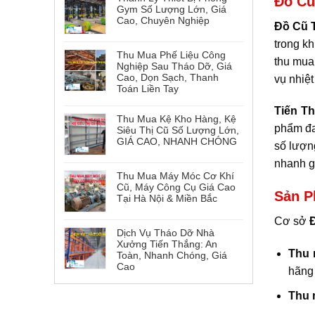
Đồ Cũ
Gym Số Lượng Lớn, Giá
Cao, Chuyên Nghiệp
Đồ Cũ 
trong k
Thu Mua Phế Liệu Công
thu mua
Nghiệp Sau Tháo Dỡ, Giá
Cao, Dọn Sạch, Thanh
vụ nhiệt
Toán Liền Tay
Tiến T
Thu Mua Kệ Kho Hàng, Kệ
phẩm đa
Siêu Thị Cũ Số Lượng Lớn,
GIÁ CAO, NHANH CHÓNG
số lượn
nhanh g
Thu Mua Máy Móc Cơ Khí
Cũ, Máy Công Cụ Giá Cao
Sản P
Tại Hà Nội & Miền Bắc
Cơ sở
Đ
Dịch Vụ Tháo Dỡ Nhà
Xưởng Tiến Thắng: An
Thu 
Toàn, Nhanh Chóng, Giá
Cao
hãng 
Thu 