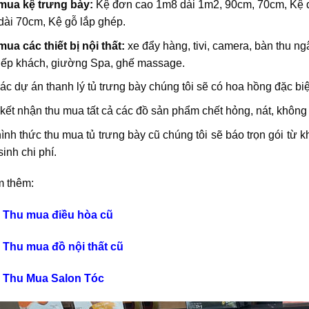
mua kệ trưng bày:
Kệ đơn cao 1m8 dài 1m2, 90cm, 70cm, Kệ đ
dài 70cm, Kệ gỗ lắp ghép.
ua các thiết bị nội thất:
xe đẩy hàng, tivi, camera, bàn thu ngâ
tiếp khách, giường Spa, ghế massage.
ác dự án thanh lý tủ trưng bày chúng tôi sẽ có hoa hồng đặc biệ
ết nhận thu mua tất cả các đồ sản phẩm chết hỏng, nát, khôn
ình thức thu mua tủ trưng bày cũ chúng tôi sẽ báo trọn gói từ
sinh chi phí.
 thêm:
ụ
Thu mua điều hòa cũ
Thu mua đồ nội thất cũ
Thu Mua Salon Tóc