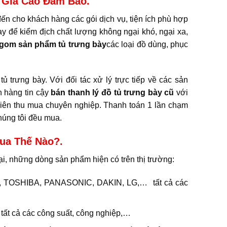
 Giá Cao Đảm Bảo.
ến cho khách hàng các gói dịch vụ, tiện ích phù hợp
y để kiểm địch chất lượng không ngại khó, ngại xa,
 gom sản phẩm tủ trưng bày
các loại đồ dùng, phục
ủ trưng bày. Với đối tác xử lý trực tiếp về các sản
h hàng tin cậy
bán thanh lý đồ tủ trưng bày cũ
với
iên thu mua chuyên nghiệp. Thanh toán 1 lần chạm
húng tôi đều mua.
Mua Thế Nào?.
oại, những dòng sản phẩm hiện có trên thị trường:
rần, TOSHIBA, PANASONIC, DAKIN, LG,… tất cả các
tất cả các công suất, công nghiệp,…