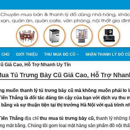
 CHỦ
GIỚI THIỆU
THU MUA ĐỒ CŨ
NHẬN THANH LÝ ĐỒ C
ũ Giá Cao, Hỗ Trợ Nhanh Uy Tín
ua Tủ Trưng Bày Cũ Giá Cao, Hỗ Trợ Nhan
g muốn thanh lý tủ trưng bày cũ mà không muốn phải lo lắ
iến Thắng là đối tác đáng tin cậy của bạn với dịch vụ thu m
g bằng và sự thuận tiện tại thị trường Hà Nội với quá trình
Tiến Thắng
địa chỉ
thu mua tủ trưng bày cũ,
thanh lý những l
óng mặt bằng. Chúng tôi gom loại mặt hàng sản phẩm đồ nội thấ