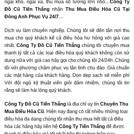
ngại khó, ngại xa, thu mua số lượng lớn nhỏ…
Công Ty
Đồ Cũ Tiến Thắng
nhận
Thu Mua Điều Hòa Cũ Tại
Đông Anh
Phục Vụ 24/7
…
Dịch vụ làm chuyên nghiệp. Chúng tôi sẽ đến tận nơi thu
mua cho quý khách kể cả điều hòa hư hỏng với giá cao
nhất.
Công Ty Đồ Cũ Tiến Thắng
chúng tôi chuyên mua
thanh lý tất cả các loại điều hòa quý khách không còn sử
dụng nữa với giá cao hãy gọi cho chúng tôi 24/24h .Chúng
tôi với phương châm phục vụ tận tình chu đáo .Giá chuẩn
các mặt hàng của khách hàng. Dọn dẹp sạch sẽ miễn phí
Với đội ngũ kỹ thuật viên giỏi đảm nhiệm, chúng tôi tin
rằng sẽ làm hài lòng quý khách.
Công Ty Đồ Cũ Tiến Thắng
là địa chỉ uy tín
Chuyên Thu
Mua Điều Hòa Cũ
. Hiện nay đang có rất nhiều những loại
điều hòa đa dạng chúng tôi nhận thu mua hết tất cả điều
hòa các hãng hãy liên hệ
Công Ty Tiến Thắng
để được
thanh lý điều hòa giá tốt nhất trên thị tường hiện nay.