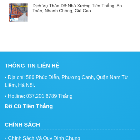
Dịch Vụ Tháo Dỡ Nhà Xưởng Tiến Thắng: An
Toàn, Nhanh Chóng, Giá Cao
THÔNG TIN LIÊN HỆ
Địa chỉ: 586 Phúc Diễn, Phương Canh, Quận Nam Từ
Liêm, Hà Nội.
Hotline: 037.201.6789 Thắng
Đồ Cũ Tiến Thắng
CHÍNH SÁCH
Chính Sách Và Quy Định Chung