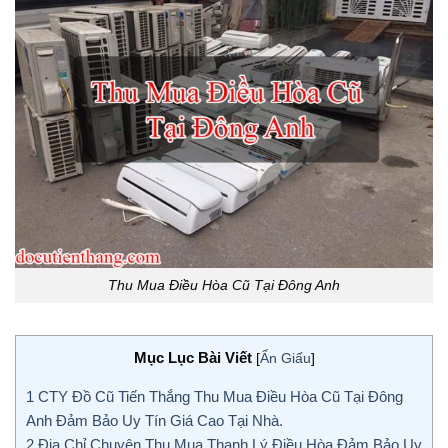
Thu Mua Điều Hòa Cũ Tại Đông Anh
Mục Lục Bài Viết
[
Ẩn Giấu
]
1
CTY Đồ Cũ Tiến Thắng Thu Mua Điều Hòa Cũ Tại Đông
Anh Đảm Bảo Uy Tín Giá Cao Tại Nhà.
2
Địa Chỉ Chuyên Thu Mua Thanh Lý Điều Hòa Đảm Bảo Uy