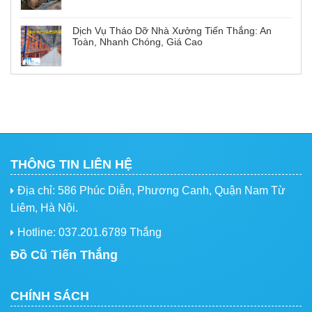
Dịch Vụ Tháo Dỡ Nhà Xưởng Tiến Thắng: An
Toàn, Nhanh Chóng, Giá Cao
THÔNG TIN LIÊN HỆ
Địa chỉ: 586 Phúc Diễn, Phương Canh, Quận Nam Từ
Liêm, Hà Nội.
Hotline: 037.201.6789 Thắng
Đồ Cũ Tiến Thắng
CHÍNH SÁCH