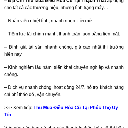
–
Địa Chỉ Thu Mua Điều Hòa Cũ Tại Thạch Thất
áp dụng
cho tất cả các thương hiệu, những tình trạng máy…
– Nhân viên nhiệt tình, nhanh nhẹn, cởi mở.
– Tiềm lực tài chính mạnh, thanh toán luôn bằng tiền mặt.
– Định giá tài sản nhanh chóng, giá cao nhất thị trường
hiện nay.
– Kinh nghiệm lâu năm, triển khai chuyên nghiệp và nhanh
chóng.
– Dịch vụ nhanh chóng, hoạt động 24/7, hỗ trợ khách hàng
chi phí tháo dỡ, vận chuyển.
>>> Xem tiếp:
Thu Mua Điều Hòa Cũ Tại Phúc Thọ Uy
Tín.
Vậy nếu các bạn có nhu cầu thanh lý điều hòa cũ thì hãy