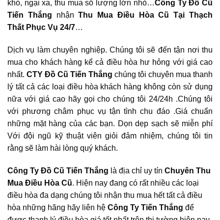
khó, ngại xa, thu mua số lượng lớn nhỏ…
Công Ty Đồ Cũ
Tiến Thắng
nhận
Thu Mua Điều Hòa Cũ Tại Thạch
Thất
Phục Vụ 24/7
…
Dịch vụ làm chuyên nghiệp. Chúng tôi sẽ đến tận nơi thu
mua cho khách hàng kể cả điều hòa hư hỏng với giá cao
nhất.
CTY Đồ Cũ Tiến Thắng
chúng tôi chuyên mua thanh
lý tất cả các loại điều hòa khách hàng không còn sử dụng
nữa với giá cao hãy gọi cho chúng tôi 24/24h .Chúng tôi
với phương châm phục vụ tận tình chu đáo .Giá chuẩn
những mặt hàng của các bạn. Dọn dẹp sạch sẽ miễn phí
Với đội ngũ kỹ thuật viên giỏi đảm nhiệm, chúng tôi tin
rằng sẽ làm hài lòng quý khách.
Công Ty Đồ Cũ Tiến Thắng
là địa chỉ uy tín
Chuyên Thu
Mua Điều Hòa Cũ
. Hiện nay đang có rất nhiều các loại
điều hòa đa dạng chúng tôi nhận thu mua hết tất cả điều
hòa những hãng hãy liên hệ
Công Ty Tiến Thắng
để
được thanh lý điều hòa giá tốt nhất trên thị tường hiện nay.